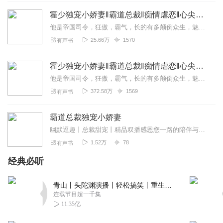
听着越爱听！不愿放弃
霍少独宠小娇妻‖霸道总裁‖痴情虐恋‖心尖儿宠
回复
2020-10-08
4
他是帝国司令，狂傲，霸气，长的有多颠倒众生，魅惑潋滟，心就有多冷漠强硬。婚前，她的第一次不知道被谁夺走了，逼不得已的补了一张。新婚当天，他看到水中的红色，诧异，...
25.66万
1570
有声书
听友214810202
怎么不播了挺好的还没听够啊，希望主播快点更新
霍少独宠小娇妻‖霸道总裁‖痴情虐恋‖心尖儿宠
回复
2020-11-07
2
他是帝国司令，狂傲，霸气，长的有多颠倒众生，魅惑潋滟，心就有多冷漠强硬。婚前，她的第一次不知道被谁夺走了，逼不得已的补了一张。新婚当天，他看到水中的红色，诧异，...
372.58万
1569
有声书
听友201752312
故事好，播讲的也好，就是声音太小了
霸道总裁独宠小娇妻
回复
2020-10-14
1
幽默逗趣丨总裁甜宠丨精品双播感恩您一路的陪伴与支持……①直播：每晚9-12点互动【内容简介】一场车祸，她成了个傻子。还被大伯废物利用，嫁给死了九个老婆的江城鼎...
1.52万
78
有声书
1553676lwsf
经典必听
故事好听想听下去为啥没有了
回复
2021-04-24
0
青山丨头陀渊演播丨轻松搞笑丨重生穿越丨古代权谋丨VIP免费 | 多人有声剧
连载节目超一千集
11.35亿