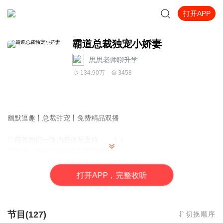
打开APP
霸道总裁独宠小娇妻
思思老师聊升学
134.90万
3458
幽默逗趣丨总裁甜宠丨免费精品双播
◇感恩您们一路的陪伴与支持……！！
①直播：每晚10-12点交流互动畅聊；
②录播：偏爱都市情感和励志类有声作品，所读音频仅作个人学习
与分享，不作商用……
打
开
A
P
P，完整收听
您的【关注+订阅+五星好评】是节目更新的强大动力哟!! 加入听友
交流催更群请私信主播……
节目(127)
切换顺序
【内容简...