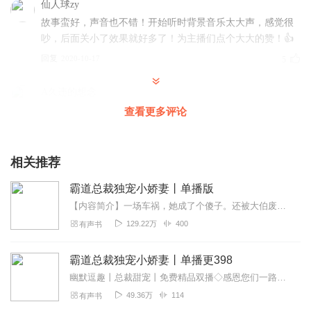
仙人球zy
故事蛮好，声音也不错！开始听时背景音乐太大声，感觉很
吵，后面关小了效果就好多了！为主播们点个大大的赞！👍
回复
2020-10-17
5
A久违的想念
不错，就是声音有点小
查看更多评论
回复
2020-10-09
5
相关推荐
艳艳爱夕阳
好听，主播的专辑我听了好几部了
霸道总裁独宠小娇妻丨单播版
回复
2020-09-23
5
【内容简介】一场车祸，她成了个傻子。还被大伯废物利用，嫁给死了九个老婆的江城鼎鼎有名的黑少。开始了一段没羞没臊的婚姻生活……“这是什么？”“钉钉！”“晗晗...
129.22万
400
有声书
听友206368563
听上瘾了，什么时候更新啊快快快！
霸道总裁独宠小娇妻丨单播更398
回复
2020-10-23
4
幽默逗趣丨总裁甜宠丨免费精品双播◇感恩您们一路的陪伴与支持……！！！①直播：每晚10-12点交流互动畅聊；②录播：偏爱都市情感和励志类有声作品，所读音频仅作个人...
49.36万
114
有声书
听友260486213