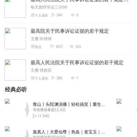
每天彪悍学法三分钟!
384
6
个人成长
最高院关于民事诉讼证据的若干规定
主播:向律师
4017
101
热点
最高人民法院关于民事诉讼证据的若干规定
主播:律政莊
286
7
个人成长
经典必听
青山丨头陀渊演播丨轻松搞笑丨重生穿越丨古代权谋丨VIP免费 | 多人有声剧
专辑播放量超11.3亿
11.34亿
蛊真人｜大爱仙尊｜热血｜老宝玉｜多人VIP免费有声剧