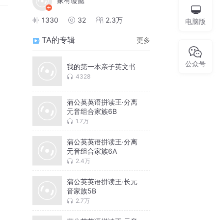
家有璇懿
1330
32
2.3万
电脑版
TA的专辑
更多
公众号
我的第一本亲子英文书
4328
蒲公英英语拼读王·分离
元音组合家族6B
1.7万
蒲公英英语拼读王·分离
元音组合家族6A
2.4万
蒲公英英语拼读王·长元
音家族5B
2.7万