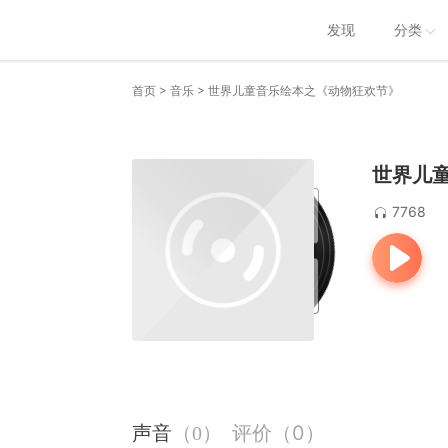
发现
分类
>
>
首页
音乐
世界儿童音乐绘本之《动物狂欢节》
世界儿
7768
评价
（
0
）
声音
（
0
）