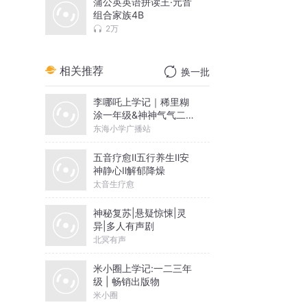
蒲公英英语拼读王·元音
组合家族4B
2万
相关推荐
换一批
李哪吒上学记｜稀里糊
涂一年级&神神气气二年
级
东海小学广播站
五音疗愈Ⅱ五行养生Ⅱ安
神静心Ⅱ解郁降燥
太音生疗愈
神秘复苏|悬疑惊悚|灵
异|多人有声剧
北冥有声
米小圈上学记:一二三年
级 | 畅销出版物
米小圈