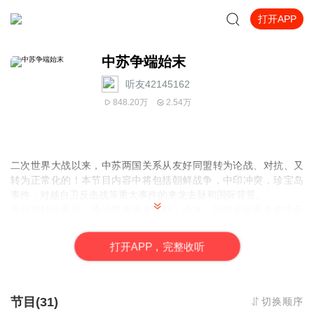
打开APP
中苏争端始末
听友42145162
848.20万
2.54万
二次世界大战以来，中苏两国关系从友好同盟转为论战、对抗、又
转为正常化的！本节目内容中将包括朝鲜战争，中印冲突，珍宝岛
事件，对越自卫反击战等重大事件的来龙去脉和国际背景。
节目将持续更新，通过搜集更多史料，论文，问您呈现更多的中苏
交往趣事！
打
开
A
P
P，完整收听
节目(31)
切换顺序