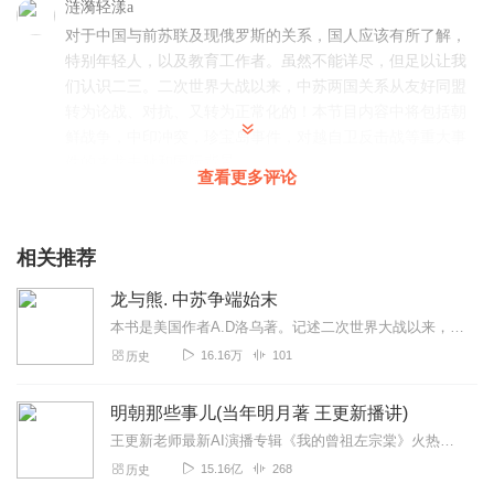
涟漪轻漾a
对于中国与前苏联及现俄罗斯的关系，国人应该有所了解，
特别年轻人，以及教育工作者。虽然不能详尽，但足以让我
们认识二三。二次世界大战以来，中苏两国关系从友好同盟
转为论战、对抗、又转为正常化的！本节目内容中将包括朝
鲜战争，中印冲突，珍宝岛事件，对越自卫反击战等重大事
件的来龙去脉和国际背景。
查看更多评论
回复
2021-07-28
11
13856710ktq
相关推荐
故事里的事说的就是生活中的事！ 故事里的事说是就是，不
龙与熊. 中苏争端始末
是也是！
本书是美国作者A.D洛乌著。记述二次世界大战以来，中苏两国关系以友好同盟转为论战、对抗又逐步走向正常化。叙述多位领导人和不同历史时期的事件、背景......是本...
回复
2021-06-27
4
16.16万
101
历史
吉祥二世
明朝那些事儿(当年明月著 王更新播讲)
非常优秀的主播，符合当时的历史的说话方式。和社会氛
围。
王更新老师最新AI演播专辑《我的曾祖左宗棠》火热更新中！从曾孙视角看帝国脊梁左宗棠的B面人生！【大咖推荐】明月的写作不仅笔锋活泼幽默，而且加进了自己的感悟，这就...
15.16亿
268
历史
回复
2021-06-20
4