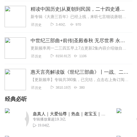
怡安良子
精读中国历史|从夏朝到民国，二十四史通史解析，中华上下五千年
敢于真实回顾历史，特别是近期的历史，才能发现历史的走
新专辑《大唐三百年》已经上线，来听七言细说唐朝三百年历史吧。点击即可跳转收听。【精读中国历史】立足正史，现代阐释。溯本清源，守正创新。比小说还精彩的正说中国历...
向，做出正确的抉择
3.40亿
970
历史
回复
2022-03-22
3
中世纪三部曲+前传|圣殿春秋 无尽世界 永恒火焰 暗夜与黎明|惠天言亮解读版
学堂看门
更新频率周一二三四五早上7点更新2集内容介绍做自己喜欢的事，直到世界为你改变。言亮、惠天，为你解读世界级畅销IP--肯·福莱特《中世纪三部曲》+前传《暗夜与...
30集后面还有更新吗？
8150.81万
1106
历史
回复
2020-10-13
3
惠天言亮解读版《世纪三部曲》丨一战、二战、冷战
出十万字小说送200w稿
【更新频率】专辑共380集，已完结，点击右上角订阅按钮，VIP免费听！【社群福利】2024熊猫君听书社群全新升级，欢迎熊猫君的粉丝听友们入群交流，更多新鲜玩法和...
不错不错，听了很多关于苏联方面的书，忘了是哪一本堪称
3810.19万
380
历史
经典与完美结合的作品。
经典必听
回复
2022-08-22
1
蛊真人｜大爱仙尊｜热血｜老宝玉｜多人VIP免费有声剧
听友405934130
专辑播放量超19.3亿
对中苏关系又有新的认识
19.04亿
回复
2022-07-03
1