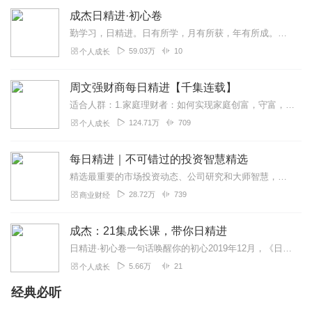
成杰日精进·初心卷
勤学习，日精进。日有所学，月有所获，年有所成。每天进步一点点，就是迈向卓越的开始，不积跬步无以至千里，不积小流无以成江河，无一日不成长，无一日不精进，势必攀登人...
59.03万
10
个人成长
周文强财商每日精进【千集连载】
适合人群：1.家庭理财者：如何实现家庭创富，守富，用富，传富2.企业经营管理者：企业发展遇到瓶颈，如何转型突围3.创业者：希望成就一番事业，却苦于没钱没资源没人...
124.71万
709
个人成长
每日精进｜不可错过的投资智慧精选
精选最重要的市场投资动态、公司研究和大师智慧，深度挖掘，客观评价。以专题形式分享给你，碎片时间，每天进步一点点！聪明投资者是独立的投资内容与评价平台，以研究驱...
28.72万
739
商业财经
成杰：21集成长课，带你日精进
日精进·初心卷一句话唤醒你的初心2019年12月，《日精进·初心卷》全国首次公开发行。本书是继《日精进·道心卷》后成杰的又一力作。本书500句精言，成杰老师选取...
5.66万
21
个人成长
经典必听