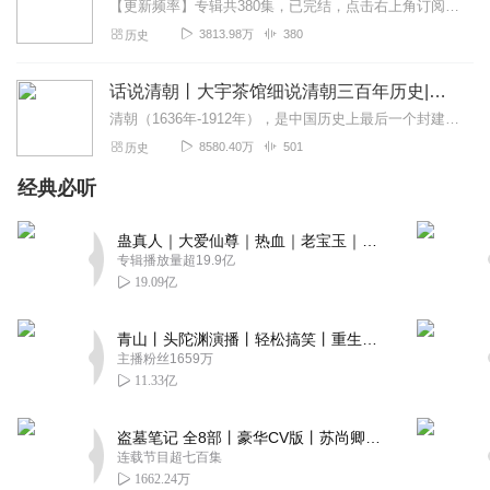
【更新频率】专辑共380集，已完结，点击右上角订阅按钮，VIP免费听！【社群福利】2024熊猫君听书社群全新升级，欢迎熊猫君的粉丝听友们入群交流，更多新鲜玩法和...
3813.98万
380
历史
话说清朝丨大宇茶馆细说清朝三百年历史|从努尔哈赤到末代皇帝溥仪|康熙雍正乾隆
清朝（1636年-1912年），是中国历史上最后一个封建王朝，共传十二帝，统治者为爱新觉罗氏。从努尔哈赤建立后金起，总计296年。从皇太极改国号为清起，国祚27...
8580.40万
501
历史
经典必听
蛊真人｜大爱仙尊｜热血｜老宝玉｜多人VIP免费有声剧
专辑播放量超19.9亿
19.09亿
青山丨头陀渊演播丨轻松搞笑丨重生穿越丨古代权谋丨VIP免费 | 多人有声剧
主播粉丝1659万
11.33亿
盗墓笔记 全8部丨豪华CV版丨苏尚卿&边江 领衔 多人有声剧丨冠声文化丨南派三叔
连载节目超七百集
1662.24万