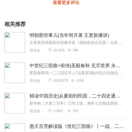
查看更多评论
相关推荐
明朝那些事儿(当年明月著 王更新播讲)
王更新老师最新AI演播专辑《我的曾祖左宗棠》火热更新中！从曾孙视角看帝国脊梁左宗棠的B面人生！【大咖推荐】明月的写作不仅笔锋活泼幽默，而且加进了自己的感悟，这就...
15.16亿
268
历史
中世纪三部曲+前传|圣殿春秋 无尽世界 永恒火焰 暗夜与黎明|惠天言亮解读版
更新频率周一二三四五早上7点更新2集内容介绍做自己喜欢的事，直到世界为你改变。言亮、惠天，为你解读世界级畅销IP--肯·福莱特《中世纪三部曲》+前传《暗夜与...
8155.52万
1106
历史
精读中国历史|从夏朝到民国，二十四史通史解析，中华上下五千年
新专辑《大唐三百年》已经上线，来听七言细说唐朝三百年历史吧。点击即可跳转收听。【精读中国历史】立足正史，现代阐释。溯本清源，守正创新。比小说还精彩的正说中国历...
3.40亿
970
历史
惠天言亮解读版《世纪三部曲》丨一战、二战、冷战