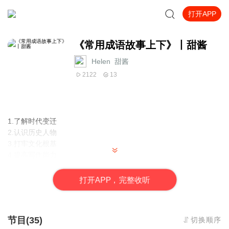
打开APP
《常用成语故事上下》丨甜酱
Helen_甜酱
2122
13
1.了解时代变迁
2.认识历史人物
3.打牢文化根基
4.提高写作能力
打
开
A
P
P，完整收听
节目(35)
切换顺序