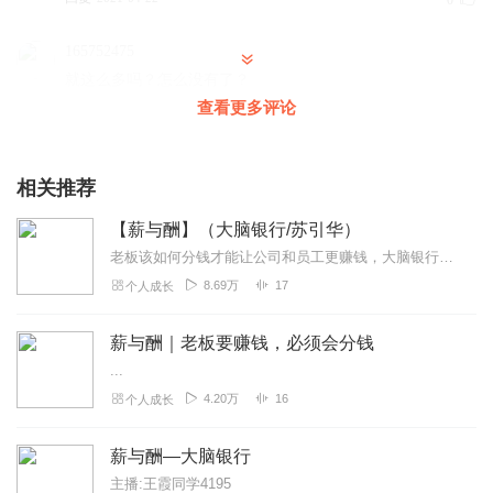
0
165752475
就这么多吗？怎么没有了？
查看更多评论
回复
2021-01-15
0
听友244330728
相关推荐
已经不错了，刚才听一个，简直脑子要炸了，喜马拉雅，能
不能好好把关
【薪与酬】（大脑银行/苏引华）
回复
2020-10-13
5
老板该如何分钱才能让公司和员工更赚钱，大脑银行学习苏老师的经营智慧，让你带团队学会分钱分权，早日找到管理薪酬的机制与方法。请大家给一些月票支持！主播不胜感激！
8.69万
17
个人成长
状元郎烤肉哥
比较接地气，有实战作用，反对大道理，纸上谈兵
薪与酬｜老板要赚钱，必须会分钱
回复
2020-12-16
1
...
4.20万
16
个人成长
飞哥aa
一个问题反复讲，能不能换点新的
薪与酬—大脑银行
回复
2021-01-06
0
主播:王霞同学4195