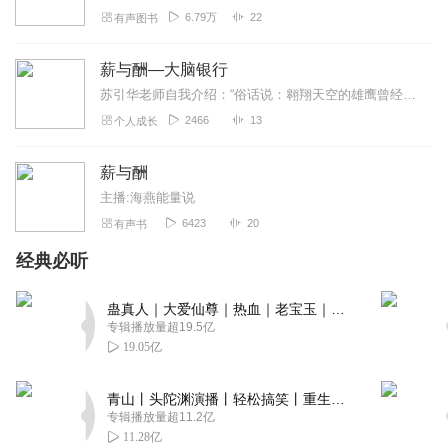
6.79万
22
有声图书
薪与酬—大脑银行
苏引华老师自我介绍：“俗话说：翱翔天空的雄鹰曾经只是一颗卵蛋，参天大树曾经只是一粒种子，盖世的英雄曾经也只是一个孩童！”1982年生于福建福安的我，小时候以为自...
2466
13
个人成长
薪与酬
主播:海燕能量说
6423
20
有声书
经典必听
蛊真人｜大爱仙尊｜热血｜老宝玉｜多人VIP免费有声剧
专辑播放量超19.5亿
19.05亿
青山丨头陀渊演播丨轻松搞笑丨重生穿越丨古代权谋丨VIP免费 | 多人有声剧
专辑播放量超11.2亿
11.28亿