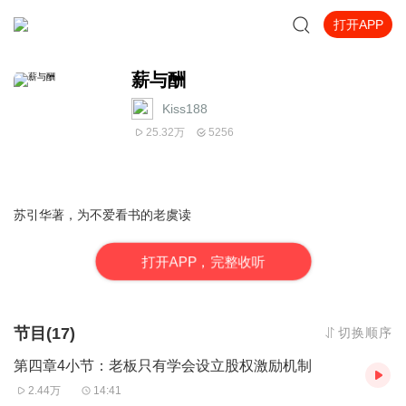
打开APP
薪与酬
Kiss188
25.32万
5256
苏引华著，为不爱看书的老虞读
打
开
A
P
P，完整收听
节目(17)
切换顺序
第四章4小节：老板只有学会设立股权激励机制
2.44万
14:41