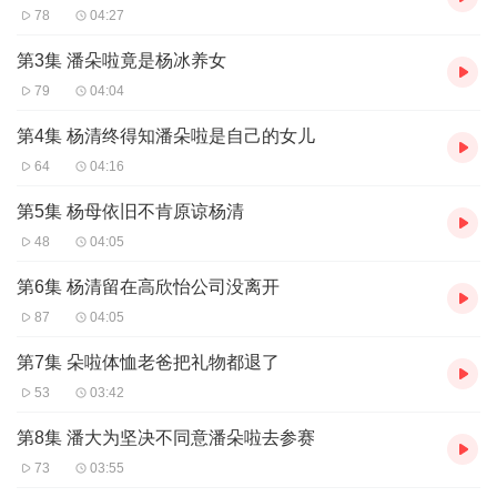
78
04:27
第3集 潘朵啦竟是杨冰养女
79
04:04
第4集 杨清终得知潘朵啦是自己的女儿
64
04:16
第5集 杨母依旧不肯原谅杨清
48
04:05
第6集 杨清留在高欣怡公司没离开
87
04:05
第7集 朵啦体恤老爸把礼物都退了
53
03:42
第8集 潘大为坚决不同意潘朵啦去参赛
73
03:55