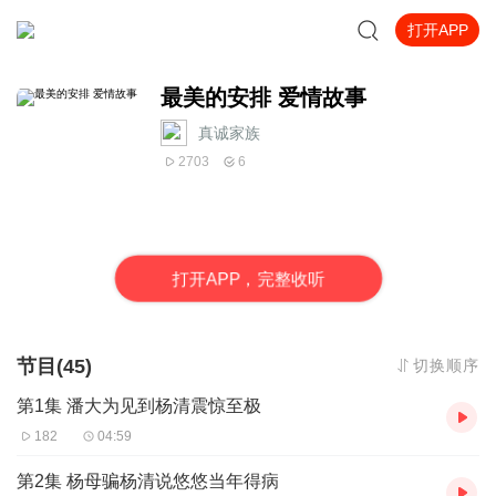
打开APP
最美的安排 爱情故事
真诚家族
2703
6
打
开
A
P
P，完整收听
节目(45)
切换顺序
第1集 潘大为见到杨清震惊至极
182
04:59
第2集 杨母骗杨清说悠悠当年得病