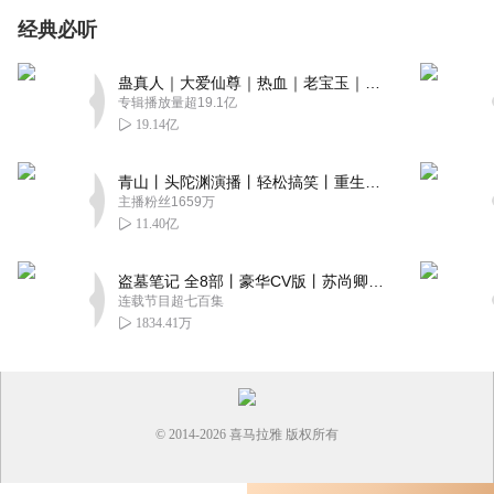
经典必听
蛊真人｜大爱仙尊｜热血｜老宝玉｜多人VIP免费有声剧
专辑播放量超19.1亿
19.14亿
青山丨头陀渊演播丨轻松搞笑丨重生穿越丨古代权谋丨VIP免费 | 多人有声剧
主播粉丝1659万
11.40亿
盗墓笔记 全8部丨豪华CV版丨苏尚卿&边江 领衔 多人有声剧丨冠声文化丨南派三叔
连载节目超七百集
1834.41万
© 2014-
2026
喜马拉雅 版权所有