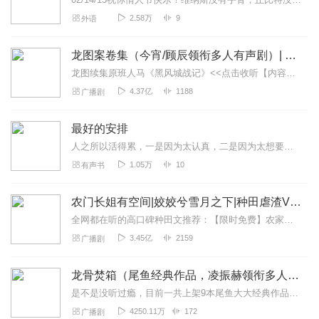
2.58万
9
外语
龙图案卷集（今宵/顾辰领衔多人有声剧）| 探案
龙图续集原班人马《黑风城战记》<<点击收听【内容简介】《龙图案卷集》是由耳雅根据古典名著《三侠五义》（又叫七五）改编所写的网络小说，主要讲述的是鼠（白玉堂）...
4.37亿
1188
广播剧
最好的安排
人之所以活得累，一是因为太认真，二是因为太想要。佛经上说：“无常故苦。”就是让我们知道：人生是有缺陷的，没有什么是永恒的，身体会生病衰老，容颜、情感会生变，金钱...
1.05万
10
有声书
农门长姐有空间|姣姣兮雪月之下|种田虐渣VIP免费
全网都在听的高口碑种田文推荐：【限时免费】农家小福女|姣姣兮郁雨竹|全网最快寒门大俗人|姣姣兮杜骁|萌宝女强古言爽文魏晋干饭人未删减全网最快|农家小福...
3.45亿
2159
广播剧
龙骨焚箱（尾鱼经典作品，凌振赫领衔多人有声剧）
是不是没听过瘾，目前一共上架9本尾鱼大大经典作品有声书啦~~听单合集已经准备好，赶紧收听：尾鱼有声书作品合集感受更多尾鱼作品的魅力！内容简介神话、传说、身世、解...
4250.11万
172
广播剧