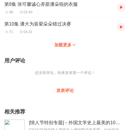
第9集 张可馨诚心弄脏潘朵啦的衣服
48
03:40
第10集 潘大为装晕朵朵错过决赛
71
04:31
加载更多
用户评论
还没有评论，快来发表第一个评论！
发表评论
相关推荐
[情人节特别专题]－外国文学史上最美的10个爱情故事 The 10 most beautiful love stories in literature history
02/14/15祝你情人节快乐！维纳斯没有手臂，丘比特没有眼睛，世界上没有完美的爱情。遗憾是每个故事中最美的回味。罗密欧与朱丽叶的凄美爱情悲剧，安娜卡列妮娜的...