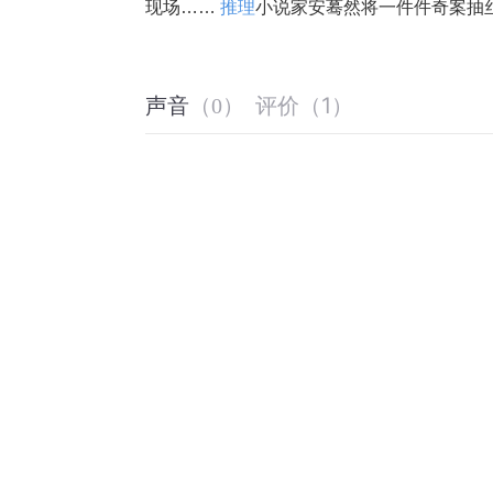
现场…… 
推理
小说家安蓦然将一件件奇案抽
评价
（
1
）
声音
（
0
）