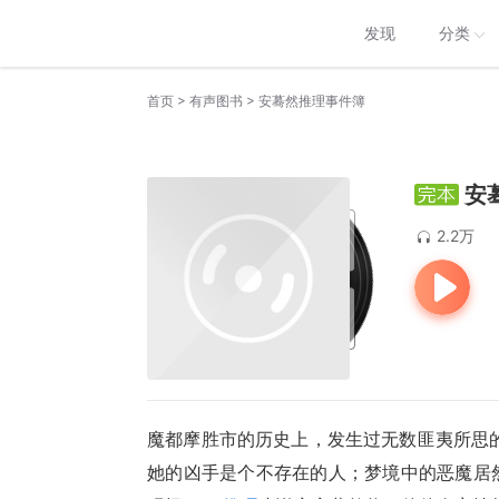
发现
分类
>
>
首页
有声图书
安蓦然推理事件簿
安
2.2万
魔都摩胜市的历史上，发生过无数匪夷所思
她的凶手是个不存在的人；梦境中的恶魔居