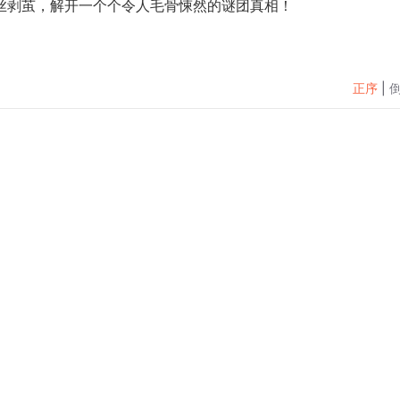
丝剥茧，解开一个个令人毛骨悚然的谜团真相！
正序
|