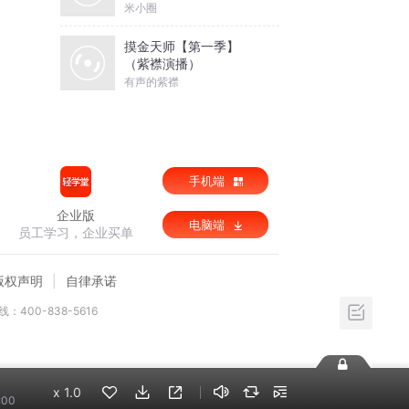
米小圈
摸金天师【第一季】
（紫襟演播）
有声的紫襟
手机端
企业版
电脑端
员工学习，企业买单
版权声明
自律承诺
：400-838-5616
x
1.0
:00