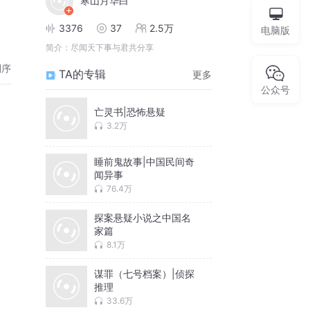
寒山月华白
3376
37
2.5万
电脑版
简介：
尽闻天下事与君共分享
倒序
TA的专辑
更多
公众号
亡灵书|恐怖悬疑
3.2万
睡前鬼故事|中国民间奇
闻异事
76.4万
探案悬疑小说之中国名
家篇
8.1万
谋罪（七号档案）|侦探
推理
33.6万