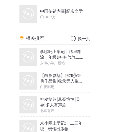
中国传销内幕|纪实文学
18.7万
相关推荐
换一批
李哪吒上学记｜稀里糊
涂一年级&神神气气二年
级
东海小学广播站
【白夜剧场】阿加莎经
典作品集|收录无人生还
等作品
白夜剧场
神秘复苏|悬疑惊悚|灵
异|多人有声剧
北冥有声
米小圈上学记:一二三年
级 | 畅销出版物