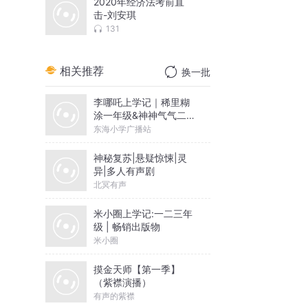
2020年经济法考前直
击-刘安琪
131
相关推荐
换一批
李哪吒上学记｜稀里糊
涂一年级&神神气气二年
级
东海小学广播站
神秘复苏|悬疑惊悚|灵
异|多人有声剧
北冥有声
米小圈上学记:一二三年
级 | 畅销出版物
米小圈
摸金天师【第一季】
（紫襟演播）
有声的紫襟