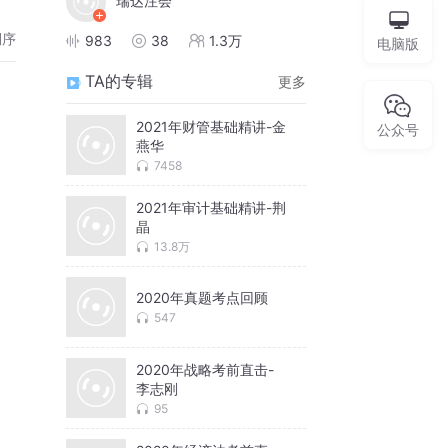
瑞达注会
倒序
983
38
1.3万
电脑版
TA的专辑
更多
2021年财管基础精讲-金
公众号
燕华
7458
2021年审计基础精讲-荆
晶
13.8万
2020年真题考点回顾
547
2020年战略考前直击-
李志刚
95