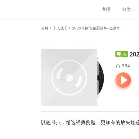
发现
分类
>
>
首页
个人成长
2020年财管精题百炼-金燕华
2
964
以题带点，精选经典例题，更加有的放矢逐