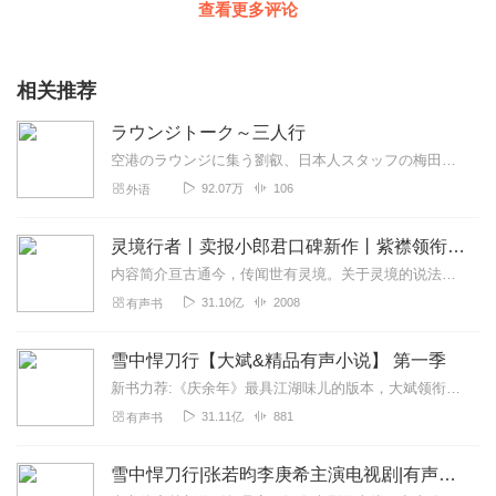
查看更多评论
相关推荐
ラウンジトーク～三人行
空港のラウンジに集う劉叡、日本人スタッフの梅田謙、星和明の男3人がそれぞれ興味のある情報を持ち寄り、三者三様で中国について語り尽くすコーナー。毎週1つの話題につ...
92.07万
106
外语
灵境行者丨卖报小郎君口碑新作丨紫襟领衔多人有声剧
内容简介亘古通今，传闻世有灵境。关于灵境的说法，历朝历代的名人雅士众说纷纭，诗中记载：“自齐至唐，兹山濅荒，灵境寂寥，罕有人游。”“灵境不可状，鬼工谅难求。”...
31.10亿
2008
有声书
雪中悍刀行【大斌&精品有声小说】 第一季
新书力荐:《庆余年》最具江湖味儿的版本，大斌领衔播讲点击进入【内容简介】有个白狐儿脸，佩双刀绣冬春雷，要做那天下第一。湖底有白发老魁爱吃荤。缺门牙老仆背剑匣。山...
31.11亿
881
有声书
雪中悍刀行|张若昀李庚希主演电视剧|有声剧|声之优|经典武侠