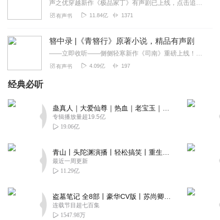
声之优穿越新作《极品家丁》有声剧已上线，点击追听烽火戏诸侯开创奇幻武侠新世界，再创高峰！一个庙堂权争刀剑交错的时代一个暗潮涌动粉墨登场的江湖北凉草包世子横空逆袭...
11.84亿
1371
有声书
簪中录 |《青簪行》原著小说，精品有声剧
——立即收听——侧侧轻寒新作《司南》重磅上线！【强烈推荐】电视剧《青簪行》原著小说存在于盛世大唐的爱恨情仇在各种匪夷所思的悬案尽头真相足以倾覆整个大唐王朝【内...
4.09亿
197
有声书
经典必听
蛊真人｜大爱仙尊｜热血｜老宝玉｜多人VIP免费有声剧
专辑播放量超19.5亿
19.06亿
青山丨头陀渊演播丨轻松搞笑丨重生穿越丨古代权谋丨VIP免费 | 多人有声剧
最近一周更新
11.29亿
盗墓笔记 全8部丨豪华CV版丨苏尚卿&边江 领衔 多人有声剧丨冠声文化丨南派三叔
连载节目超七百集
1547.98万