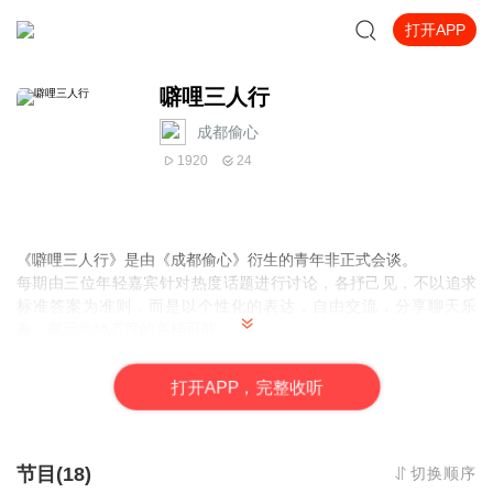
打开APP
噼哩三人行
成都偷心
1920
24
《噼哩三人行》
是由
《成都偷心》
衍生的青年非正式会谈。
每期由三位年轻嘉宾针对热度话题进行讨论，各抒己见，不以追求
标准答案为准则，而是以个性化的表达，自由交流，分享聊天乐
趣，展示年轻态度的各样可能。
欢迎您的来稿，欢迎一切“有态度”的“不正经”发言。
打
开
A
P
P，完整收听
节目(18)
切换顺序