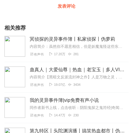
发表评论
相关推荐
冥侦探的灵异事件簿丨私家侦探丨伪萝莉
内容简介：虽然你不愿意相信，但是妖魔鬼怪这些东西都是真实存在的，他们也许就隐藏在你的身边，只是你从未觉察而已。女鬼，幻人，恶魔，罗刹，一个个诡异的灵异事件出现...
17.20万
281
有声书
蛊真人｜大爱仙尊｜热血｜老宝玉｜多人VIP免费有声剧
内容简介【黑暗文反派流封神之作】人是万物之灵，蛊是天地真精。一个穿越者不断重生的故事。一个养蛊、炼蛊、用蛊的奇特世界。配音组（男角色）老宝玉旁白...
19.07亿
3434
有声书
我的灵异事件簿|vip免费有声小说
同作者新书上线，点击收听：阴阳鬼探之鬼符经|奇闻诡谈|秋风寒【编辑推荐】无论是在天上、地下或是水中，都有神灵，而世间万物却并不完全听命于这些神灵。灵异事件簿，专...
14.47万
230
有声书
第九特区丨头陀渊演播丨搞笑热血都市丨伪戒丨VIP免费多人有声剧