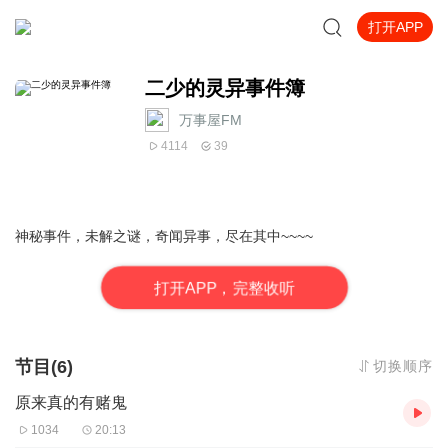
打开APP
二少的灵异事件簿
万事屋FM
4114
39
神秘事件，未解之谜，奇闻异事，尽在其中~~~~
打
开
A
P
P，完整收听
节目(6)
切换顺序
原来真的有赌鬼
1034
20:13