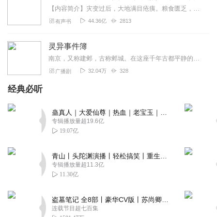
【内容简介】灾变过后，大地满目疮痍。粮食匮乏，资源紧俏，局势混乱……一位从待规划区杀出来的青年，背对着漫天黄沙，孤身来到九区谋生，却不曾想偶然结识三五好友，一念...
44.36亿
2813
有声书
灵异事件簿
南京，又称建邺，古称邺城。在这座千年古都平静的外表下，实则暗地里潜藏着巨大的危机，这是一起由宗教引发的阴谋。邺城晚报知名记者高觉，凭借着其多年的职业特殊性以及出...
32.04万
328
广播剧
经典必听
蛊真人｜大爱仙尊｜热血｜老宝玉｜多人VIP免费有声剧
专辑播放量超19.6亿
19.07亿
青山丨头陀渊演播丨轻松搞笑丨重生穿越丨古代权谋丨VIP免费 | 多人有声剧
专辑播放量超11.3亿
11.30亿
盗墓笔记 全8部丨豪华CV版丨苏尚卿&边江 领衔 多人有声剧丨冠声文化丨南派三叔
连载节目超七百集