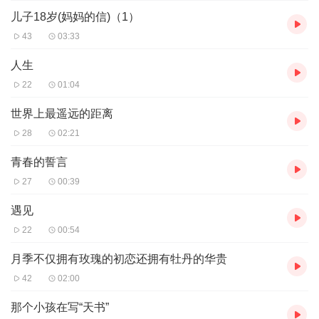
儿子18岁(妈妈的信)（1）
43
03:33
人生
22
01:04
世界上最遥远的距离
28
02:21
青春的誓言
27
00:39
遇见
22
00:54
月季不仅拥有玫瑰的初恋还拥有牡丹的华贵
42
02:00
那个小孩在写“天书”