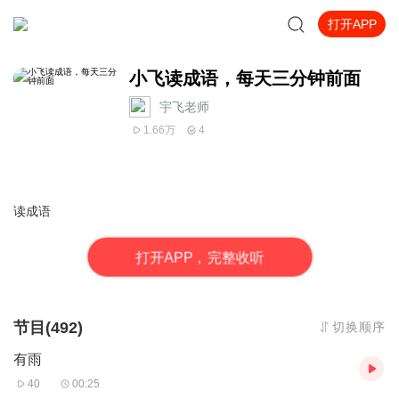
打开APP
小飞读成语，每天三分钟前面
宇飞老师
1.66万
4
读成语
打
开
A
P
P，完整收听
节目(492)
切换顺序
有雨
40
00:25