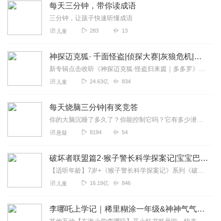
每天三分钟，带你读成语
三分钟，让孩子快速听懂成语
283
13
儿童
神探迈克狐· 千面怪盗|侦探大赛|灰狼危机|多多罗
新专辑点击收听《神探迈克狐·怪盗归来篇｜多多罗》！！！>>>点击进入主播橱窗购买《神探迈克狐》系列图书吧!<<<多多罗故事【点击前往】收听多多罗其他好玩有趣的故...
24.63亿
834
儿童
每天烧脑三分钟|有奖竞答
你的大脑沉睡了多久了？你能控制它吗？它有多少潜能还不属于你？你是否具有洞察一切真相的超级能力？来吧，和茶茶一起唤醒你的大脑，激发你的潜能！究竟每天花落谁家？谁又...
8194
54
悬疑
破坏者联盟篇2·猴子警长科学探案记|宝宝巴士故事
【适听年龄】7岁+《猴子警长科学探案记》系列《破坏者联盟篇1·猴子警长科学探案记》>>>《破坏者联盟篇2·猴子警长科学探案记》>>>《破坏者联盟篇3·猴子警长科...
16.19亿
846
儿童
李哪吒上学记｜稀里糊涂一年级&神神气气二年级