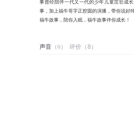
事曾经陪伴一代又一代的少年儿童茁壮成长
事，加上福牛哥字正腔圆的演播，带你说好
福牛故事，陪你入眠，福牛故事伴你成长！
评价
（
8
）
声音
（
0
）