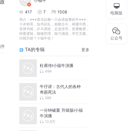
小福牛
故
417
7
1508
电脑版
简介：
※※※喜马拉雅一只会讲故事的牛※※※，
十岁帅哥，知书识礼，粗晓古今，稍通中西，
音律书画，乒乓滑技，足篮排羽，皆爱略擅，
钟爱逻辑，格物究理，独习诵读，学艺五载，
公众号
问我为谁？小福牛也！
倒序
TA的专辑
更多
杜甫传l小福牛演播
494
牛仔讲：古代人的各种
奇葩死法
589
一分钟破案 升级版l小福
牛演播
12.6万