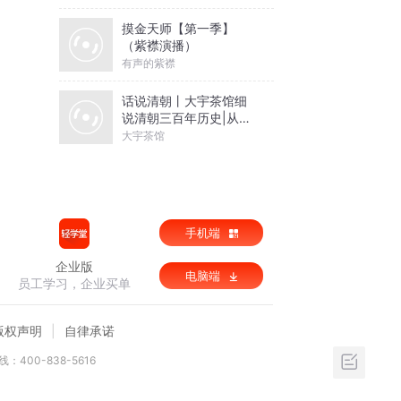
摸金天师【第一季】
（紫襟演播）
有声的紫襟
话说清朝丨大宇茶馆细
说清朝三百年历史|从努
尔哈赤到末代皇帝溥仪|
大宇茶馆
康熙雍正乾隆
手机端
企业版
电脑端
员工学习，企业买单
版权声明
自律承诺
：400-838-5616