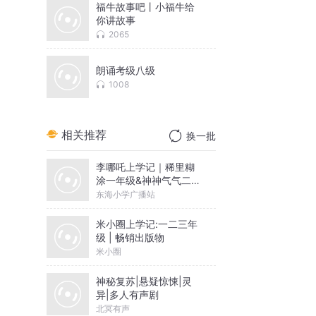
福牛故事吧丨小福牛给
你讲故事
2065
朗诵考级八级
1008
相关推荐
换一批
李哪吒上学记｜稀里糊
涂一年级&神神气气二年
级
东海小学广播站
米小圈上学记:一二三年
级 | 畅销出版物
米小圈
神秘复苏|悬疑惊悚|灵
异|多人有声剧
北冥有声