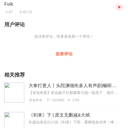
Folk
67
01:15
用户评论
还没有评论，快来发表第一个评论！
发表评论
相关推荐
大奉打更人丨头陀渊领衔多人有声剧|畅听全集|王鹤棣、田曦薇主演影视剧原著|卖报小郎君
【冒泡有奖】听说杨千幻那厮要与我一较高下，我许七安要开始装叉了！快进入声音播放页戳下方输入框，冒个泡偷偷告诉我，我要用哪些诗词才能胜过他？说得好的，有赏！202...
110.64亿
1754
有声书
《剑来》下 | 原文无删减&大斌
长篇仙侠玄幻小说《剑来》下部，重燃热血传奇！烽火戏诸侯、大斌再次携手继《雪中悍刀行》之后又一力作【剧情简介】一个生长在北方的贫寒少年，当他有一天看到头顶竟有成千...