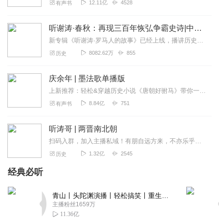
12.11亿
4528
有声书
听谢涛·春秋：再现三百年恢弘争霸史诗|中国历史 古代
新专辑《听谢涛·罗马人的故事》已经上线，播讲历史十余年，谢涛有度开讲外国历史。1000集+精彩有声节目，完整讲述两千年罗马史，再现西方世界的文明源头。点击跳转收...
8082.62万
855
历史
庆余年 | 墨法歌单播版
上新推荐：轻松&穿越历史小说《唐朝好驸马》带你一路开挂！强烈推荐张若昀、李沁、陈道明主演电视剧原著小说最强权谋小说，玩转职场必备宝典尔虞我诈，尽是权臣翻天手段；...
8.84亿
751
有声书
听涛哥 | 两晋南北朝
扫码入群，加入主播私域！有朋自远方来，不亦乐乎！欢迎来到【涛哥历史私董会】！这里没有枯燥的教科书，只有一群爱听故事、爱聊掌故的朋友。在这里，你可以：✨分享你读...
1.32亿
2545
历史
经典必听
青山丨头陀渊演播丨轻松搞笑丨重生穿越丨古代权谋丨VIP免费 | 多人有声剧
主播粉丝1659万
11.36亿