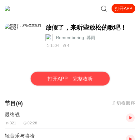
打开APP
放假了，来听些放松的歌吧！
Remembering_暮雨_
1504
4
打
开
A
P
P，完整收听
节目(9)
切换顺序
最终战
321
02:28
轻音乐与嘻哈