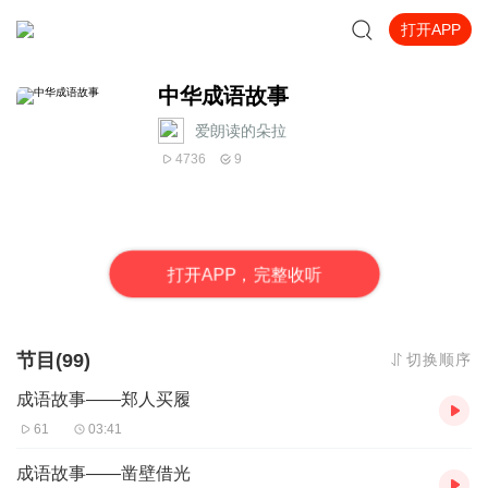
打开APP
中华成语故事
爱朗读的朵拉
4736
9
打
开
A
P
P，完整收听
节目(99)
切换顺序
成语故事——郑人买履
61
03:41
成语故事——凿壁借光