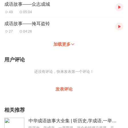
成语故事——众志成城
49
05:04
成语故事——掩耳盗铃
27
04:26
加载更多
用户评论
还没有评论，快来发表第一个评论！
发表评论
相关推荐
中华成语故事大全集 | 听历史,学成语,一举两得
听历史，学成语，一举两得。这个专辑建立最早，且最初为手机录制，水平低，音量小，录得不好。换了设备之后，又把前七百条音频一条一条重新录制替换了一遍。有不少听众朋友...