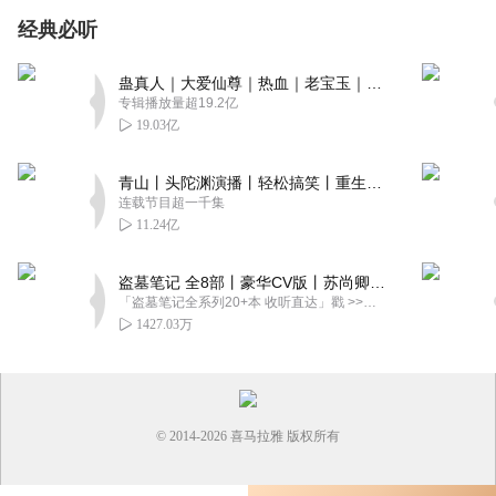
经典必听
蛊真人｜大爱仙尊｜热血｜老宝玉｜多人VIP免费有声剧
专辑播放量超19.2亿
19.03亿
青山丨头陀渊演播丨轻松搞笑丨重生穿越丨古代权谋丨VIP免费 | 多人有声剧
连载节目超一千集
11.24亿
盗墓笔记 全8部丨豪华CV版丨苏尚卿&边江 领衔 多人有声剧丨冠声文化丨南派三叔
「盗墓笔记全系列20+本 收听直达」戳 >>改编自南派三叔同名作品，腾讯音乐娱乐集团出品，冠声文化制作，...
1427.03万
© 2014-
2026
喜马拉雅 版权所有