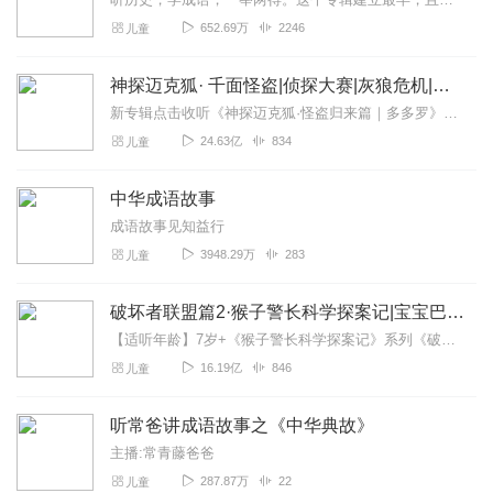
652.69万
2246
儿童
神探迈克狐· 千面怪盗|侦探大赛|灰狼危机|多多罗
新专辑点击收听《神探迈克狐·怪盗归来篇｜多多罗》！！！>>>点击进入主播橱窗购买《神探迈克狐》系列图书吧!<<<多多罗故事【点击前往】收听多多罗其他好玩有趣的故...
24.63亿
834
儿童
中华成语故事
成语故事见知益行
3948.29万
283
儿童
破坏者联盟篇2·猴子警长科学探案记|宝宝巴士故事
【适听年龄】7岁+《猴子警长科学探案记》系列《破坏者联盟篇1·猴子警长科学探案记》>>>《破坏者联盟篇2·猴子警长科学探案记》>>>《破坏者联盟篇3·猴子警长科...
16.19亿
846
儿童
听常爸讲成语故事之《中华典故》
主播:常青藤爸爸
287.87万
22
儿童