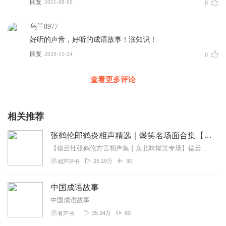
回复
2021-08-06
0
乌兰8977
好听的声音，好听的成语故事！涨知识！
回复
2020-11-24
0
查看更多评论
相关推荐
张鹤伦郎鹤炎相声精选｜爆笑名场面合集【成语接龙+童年故事】
【德云社张鹤伦方言相声集｜东北味爆笑专场】德云社"浪味仙"张鹤伦携搭档郎鹤炎带来原汁原味的东北风情相声盛宴！本专辑精选30段经典演出，既有《扒马褂》《黄鹤楼》...
25.19万
30
相声评书
中国成语故事
中国成语故事
35.34万
80
有声书