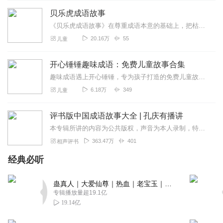
贝乐虎成语故事
《贝乐虎成语故事》在尊重成语本意的基础上，把枯燥难懂的成语改编成一个个情节丰富、有趣又生动的情景故事。快乐听故事，轻松学成语。让孩子不仅可以在故事中学会成语，还...
20.16万
55
儿童
开心锤锤趣味成语：免费儿童故事合集
趣味成语遇上开心锤锤，专为孩子打造的免费儿童故事来啦！用轻松搞笑的剧情、简单易懂的语言，把成语知识融入精彩小故事中，边听边学、趣味满满，让孩子轻松记住成语、爱上...
6.18万
349
儿童
评书版中国成语故事大全 | 孔庆有播讲
本专辑所讲的内容为公共版权，声音为本人录制，特此声明！业余时间录制，尽量保证每天一集！微评书为您讲述成语起源的同时，每集一个定场诗，不重复！脱稿演绎！部分定场诗...
363.47万
401
相声评书
经典必听
蛊真人｜大爱仙尊｜热血｜老宝玉｜多人VIP免费有声剧
专辑播放量超19.1亿
19.14亿