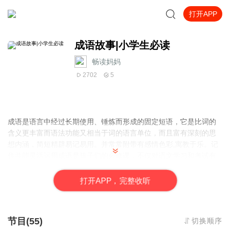
打开APP
成语故事|小学生必读
畅读妈妈
2702
5
成语是语言中经过长期使用、锤炼而形成的固定短语，它是比词的
含义更丰富而语法功能又相当于词的语言单位，而且富有深刻的思
想内涵，简短精辟易记易用。并常常附带有感情色彩,寓教于乐。记
住并能灵活运用成语是孩子们的必修课，不仅对语文学习和考试有
用，对他们未来的口头表达能力和文字表达能力的提高都会有巨大
作用。
打
开
A
P
P，完整收听
节目(55)
切换顺序