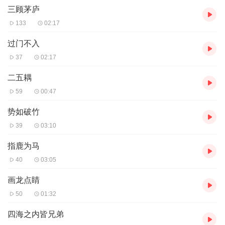
三顾茅庐
133
02:17
过门不入
37
02:17
二五耦
59
00:47
势如破竹
39
03:10
指鹿为马
40
03:05
画龙点睛
50
01:32
四海之内皆兄弟