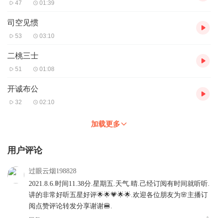
47
01:39
司空见惯
53
03:10
二桃三士
51
01:08
开诚布公
32
02:10
加载更多
用户评论
过眼云烟198828
2021.8.6.时间11.38分.星期五.天气.晴.己经订阅有时间就听听.
讲的非常好听五星好评🌟🌟💗🌟🌟.欢迎各位朋友为🌸主播订
阅点赞评论转发分享谢谢🍔.