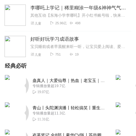
李哪吒上学记｜稀里糊涂一年级&神神气气二年级
其他互动【东海小学李哪吒】开小红书账号啦，快来关注和李哪吒成为好朋友！有机会免费领儿童会员、官方周边！【点击加入】东海小学广播站圈子，更多互动！李哪吒全新冒险番...
25.96亿
498
儿童
好听好玩学习成语故事
宝贝睡前或者早晨醒来听一听，让宝贝爱上阅读、爱上历史文化，儿童读物、适合3-6岁、6-10岁宝贝听。
751
19
儿童
经典必听
蛊真人｜大爱仙尊｜热血｜老宝玉｜多人VIP免费有声剧
专辑播放量超19.7亿
19.07亿
青山丨头陀渊演播丨轻松搞笑丨重生穿越丨古代权谋丨VIP免费 | 多人有声剧
专辑播放量超11.3亿
11.31亿
盗墓笔记 全8部丨豪华CV版丨苏尚卿&边江 领衔 多人有声剧丨冠声文化丨南派三叔