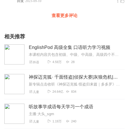
回复
2023-09-10
1
查看更多评论
相关推荐
EnglishPod 高级全集 口语听力学习视频
本课程内容共包含初级、中级、中高级、高级四个不同级别的内容，共365集，制作了英文字幕纯字幕视频，双语字幕纯字幕视频，双语字幕PDF文件，如需获取全套内容
4.59万
28
外语
神探迈克狐· 千面怪盗|侦探大赛|灰狼危机|多多罗
新专辑点击收听《神探迈克狐·怪盗归来篇｜多多罗》！！！>>>点击进入主播橱窗购买《神探迈克狐》系列图书吧!<<<多多罗故事【点击前往】收听多多罗其他好玩有趣的故...
24.64亿
834
儿童
听故事学成语每天学习一个成语
主播:大头_sgm
1.19万
240
儿童