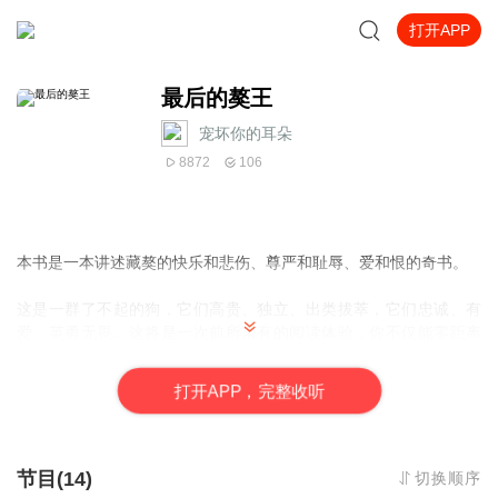
打开APP
最后的獒王
宠坏你的耳朵
8872
106
本书是一本讲述藏獒的快乐和悲伤、尊严和耻辱、爱和恨的奇书。
这是一群了不起的狗，它们高贵、独立、出类拔萃，它们忠诚、有
爱、英勇无畏。这将是一次前所未有的阅读体验，你不仅能零距离
接触到高原上最优秀的物种，更能跟着藏獒们回到圣洁的藏地，一
睹最原始的藏地风土人情，聆听古老的藏地神话故事。
打
开
A
P
P，完整收听
走进它吧，让藏獒精神伴随我们心灵成长！
节目(14)
切换顺序