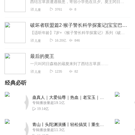
西结古草原遭遇狼患，寄宿小学危在旦夕。獒王冈日森格的体力日渐不支，却不得不与自己丧心病狂、六亲不认的亲孙子——地狱食肉魔展开殊死搏斗。与此同时，...
3761
8
儿童
破坏者联盟篇2·猴子警长科学探案记|宝宝巴士故事
【适听年龄】7岁+《猴子警长科学探案记》系列《破坏者联盟篇1·猴子警长科学探案记》>>>《破坏者联盟篇2·猴子警长科学探案记》>>>《破坏者联盟篇3·猴子警长科...
16.20亿
846
儿童
最后的獒王
一只叫冈日森格的蔵獒来到了西结古草原……
1235
82
儿童
经典必听
蛊真人｜大爱仙尊｜热血｜老宝玉｜多人VIP免费有声剧
专辑播放量超19.1亿
19.14亿
青山丨头陀渊演播丨轻松搞笑丨重生穿越丨古代权谋丨VIP免费 | 多人有声剧
专辑播放量超11.3亿