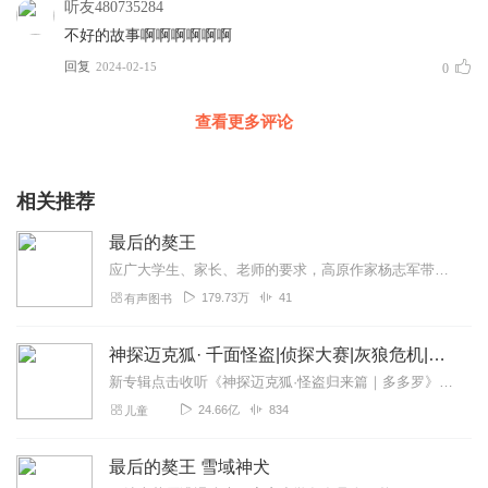
听友480735284
不好的故事啊啊啊啊啊啊
回复
2024-02-15
0
查看更多评论
相关推荐
最后的獒王
应广大学生、家长、老师的要求，高原作家杨志军带领中国孩子进入神秘的藏地，让你见识一个獒世界！今夜，藏獒来袭，感天动地，石破天惊！
179.73万
41
有声图书
神探迈克狐· 千面怪盗|侦探大赛|灰狼危机|多多罗
新专辑点击收听《神探迈克狐·怪盗归来篇｜多多罗》！！！>>>点击进入主播橱窗购买《神探迈克狐》系列图书吧!<<<多多罗故事【点击前往】收听多多罗其他好玩有趣的故...
24.66亿
834
儿童
最后的獒王 雪域神犬