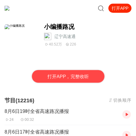
打开APP
小编播路况
辽宁高速通
40.52万
226
打
开
A
P
P，完整收听
节目(12216)
切换顺序
8月6日19时全省高速路况播报
24
00:32
8月6日17时全省高速路况播报