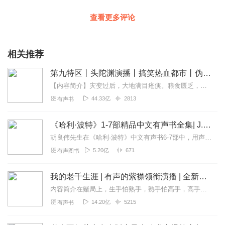
查看更多评论
相关推荐
第九特区丨头陀渊演播丨搞笑热血都市丨伪戒丨VIP免费多人有声剧
【内容简介】灾变过后，大地满目疮痍。粮食匮乏，资源紧俏，局势混乱……一位从待规划区杀出来的青年，背对着漫天黄沙，孤身来到九区谋生，却不曾想偶然结识三五好友，一念...
44.33亿
2813
有声书
《哈利·波特》1-7部精品中文有声书全集| J.K.罗琳原著，光合积木演播
胡良伟先生在《哈利·波特》中文有声书6-7部中，用声音带领着大家继续魔法之旅。为保证作品的一致性，给大家带来完整的魔法体验，我们与版权方PottermoreP...
5.20亿
671
有声图书
我的老千生涯 | 有声的紫襟领衔演播 | 全新演绎多人有声剧 | VIP免费
内容简介在赌局上，生手怕熟手，熟手怕高手，高手怕千手，千手怕失手，所谓十赌九骗，唯一不骗你的一次是为钓你的鱼。千中有千局中有局，社会是一个比赌场更复杂的地方。...
14.20亿
5215
有声书