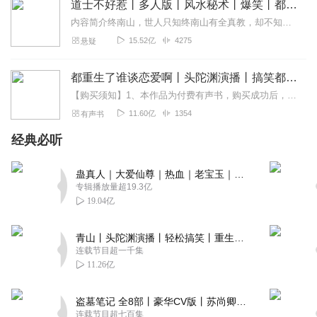
道士不好惹丨多人版丨风水秘术丨爆笑丨都市丨悬疑丨骨头演播
内容简介终南山，世人只知终南山有全真教，却不知终南山下有一座破败的道观。世人只知茅山善捉鬼，天师精辟邪，杨公会风水，却不知古井观人最懂天道。那一天，古井观的人...
15.52亿
4275
悬疑
都重生了谁谈恋爱啊丨头陀渊演播丨搞笑都市丨穿越重生丨VIP免费 | 精品 | 多人有声剧
【购买须知】1、本作品为付费有声书，购买成功后，即可收听。2、版权归原作者所有，严禁翻录成任何形式，严禁在任何第三方平台传播，违者将追究其法律责任。3、如在充值...
11.60亿
1354
有声书
经典必听
蛊真人｜大爱仙尊｜热血｜老宝玉｜多人VIP免费有声剧
专辑播放量超19.3亿
19.04亿
青山丨头陀渊演播丨轻松搞笑丨重生穿越丨古代权谋丨VIP免费 | 多人有声剧
连载节目超一千集
11.26亿
盗墓笔记 全8部丨豪华CV版丨苏尚卿&边江 领衔 多人有声剧丨冠声文化丨南派三叔
连载节目超七百集