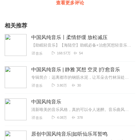
查看更多评论
相关推荐
中国风纯音乐丨柔情舒缓 放松减压
【助眠轻音乐】【海陆空】助眠必备+治愈冥想轻音乐【大自然白噪音】静心助眠+减压催眠【听自然的音乐助你入眠】助眠古风音乐《中国风纯音乐》以安静，柔美，古香古色的意...
168.57万
54
音乐
中国风纯音乐 | 静雅 冥想 空灵 |疗愈音乐
专辑简介：远离都市的钢筋水泥，让耳朵去竹林深处深呼吸。本专辑精选多首疗愈系中国风纯音乐，以舒缓的节奏与空灵的音色，为您搭建一个冥想、阅读或助眠的精神庇护所。清脆...
3.80万
30
音乐
中国风纯音乐
清新唯美的音乐风格，真的可以令人迷醉。音乐曲风感性多情，动人契心；惬意悠闲，扣人心弦……所有收录的乐曲为最受欢迎的中国风纯音乐，其中既有民间乐器自然古朴的原音与...
4.08万
378
音乐
原创中国风纯音乐|如听仙乐耳暂鸣