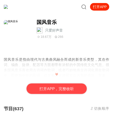
打开APP
国风音乐
只爱好声音
18.67万
266
国风音乐是指由现代与古典曲风融合而成的新音乐类型，其在作
词、编曲、旋律、配器等方面都带有浓郁的中国传统文化气息。很
多国风音乐喜欢用古诗词作歌词，或者巧妙地将古诗词化用在歌词
中。即使新创作的歌词，也大都喜欢使用富含古意的典故、意象，
歌词中的虚词多用“兮”“之”“乎”等，风格半文半白，意境蕴藉典雅。
国风音乐的旋律都十分好听，有的如泣如诉，带给人以行云流水、
打
开
A
P
P，完整收听
千回百转之感，有的婉转悠扬，韵味十足，声音犹如天籁。
节目(637)
切换顺序