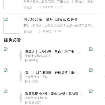
此专辑被用以音乐欣赏、养生音乐、疗愈音乐、静心音乐、书房音乐。中国音乐追求“清、静、淡、远”的意境，旋律优美的音乐能修身养性、让身...
349.11万
18
音乐
国风轻音乐｜减压 助眠 放松必备
若听小桥流水，卧看云卷云舒！又是一曲笛声最动人，别是那晚萧语绕我心！古琴一抚听万籁之声！感自然之力！奏响国乐之筝！在声音的峡谷里，灵感汲取！为你写一首动人的歌曲...
17.98万
36
音乐
经典必听
蛊真人｜大爱仙尊｜热血｜老宝玉｜多人VIP免费有声剧
专辑播放量超19.6亿
19.07亿
青山丨头陀渊演播丨轻松搞笑丨重生穿越丨古代权谋丨VIP免费 | 多人有声剧
连载节目超一千集
11.30亿
盗墓笔记 全8部丨豪华CV版丨苏尚卿&边江 领衔 多人有声剧丨冠声文化丨南派三叔
连载节目超七百集
1585.65万