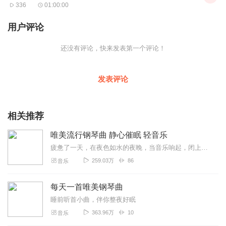
336
01:00:00
用户评论
还没有评论，快来发表第一个评论！
发表评论
相关推荐
唯美流行钢琴曲 静心催眠 轻音乐
疲惫了一天，在夜色如水的夜晚，当音乐响起，闭上双眼冥想片刻，瞬间放松，让心灵自由休憩。即可修复身心，又可助眠帮你轻松入睡，即适合睡前冥想，也适合书房或阅读学习写...
259.03万
86
音乐
每天一首唯美钢琴曲
睡前听首小曲，伴你整夜好眠
363.96万
10
音乐