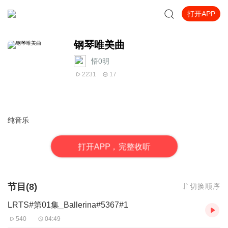
打开APP
钢琴唯美曲
悟0明
2231
17
纯音乐
打
开
A
P
P，完整收听
节目(8)
切换顺序
LRTS#第01集_Ballerina#5367#1
540
04:49