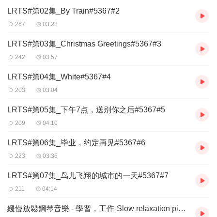
LRTS#第02集_By Train#5367#2
267
03:28
LRTS#第03集_Christmas Greetings#5367#3
242
03:57
LRTS#第04集_White#5367#4
203
03:04
LRTS#第05集_下午7点，送别你之后#5367#5
209
04:10
LRTS#第06集_毕业，约定再见#5367#6
223
03:36
LRTS#第07集_鸟儿飞翔的城市的一天#5367#7
211
04:14
緩慢放鬆鋼琴音樂 - 學習，工作-Slow relaxation piano music - study, work-