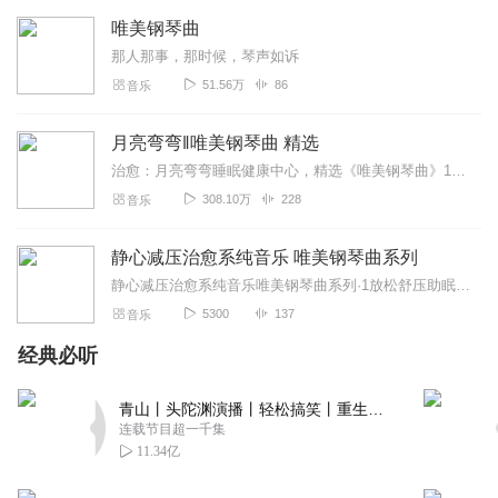
唯美钢琴曲
那人那事，那时候，琴声如诉
51.56万
86
音乐
月亮弯弯‖唯美钢琴曲 精选
治愈：月亮弯弯睡眠健康中心，精选《唯美钢琴曲》100首。希望帮助大家每天在温柔、舒缓、放松、优美的旋律中安然入睡。钢琴犹如我们每天的生活，是一首永远弹不完的...
308.10万
228
音乐
静心减压治愈系纯音乐 唯美钢琴曲系列
静心减压治愈系纯音乐唯美钢琴曲系列·1放松舒压助眠疗愈轻音乐睡眠音乐
5300
137
音乐
经典必听
青山丨头陀渊演播丨轻松搞笑丨重生穿越丨古代权谋丨VIP免费 | 多人有声剧
连载节目超一千集
11.34亿