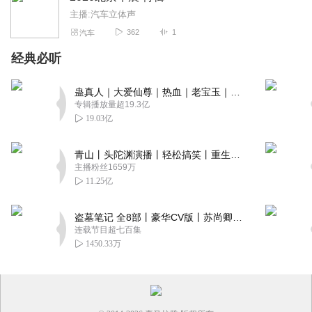
主播:汽车立体声
362
1
汽车
经典必听
蛊真人｜大爱仙尊｜热血｜老宝玉｜多人VIP免费有声剧
专辑播放量超19.3亿
19.03亿
青山丨头陀渊演播丨轻松搞笑丨重生穿越丨古代权谋丨VIP免费 | 多人有声剧
主播粉丝1659万
11.25亿
盗墓笔记 全8部丨豪华CV版丨苏尚卿&边江 领衔 多人有声剧丨冠声文化丨南派三叔
连载节目超七百集
1450.33万