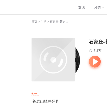
发现
分类
>
>
首页
生活
石家庄-苍岩山
石家庄-
5.1万
地址
苍岩山镇井陉县 