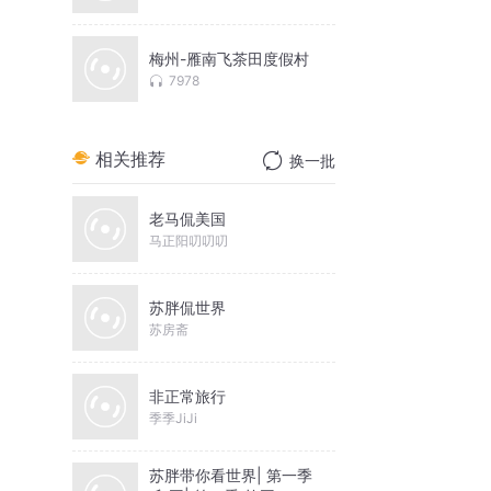
梅州-雁南飞茶田度假村
7978
相关推荐
换一批
老马侃美国
马正阳叨叨叨
苏胖侃世界
苏房斋
非正常旅行
季季JiJi
苏胖带你看世界| 第一季