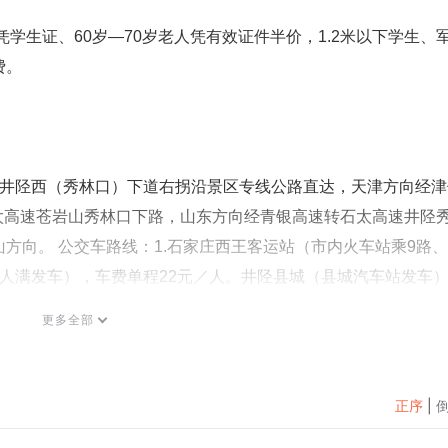
学生凭学生证、60岁—70岁老人凭有效证件半价，1.2米以下学生、
费。
--井陉西（秀林口）下道右拐沿景区专线公路直达，天津方向经津
太高速苍岩山秀林口下路，山东方向经青银高速转石太高速井陉
岩山方向。 公交车路线：1.石家庄西王客运站（市内火车站乘9路
（人满发车），车费单程22元／人。井陉县城（县城汽车站发车
8元／人．
更多全部
正序
|