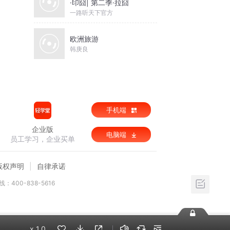
·印囧| 第二季·拉囧
一路听天下官方
欧洲旅游
韩庚良
手机端
企业版
电脑端
员工学习，企业买单
版权声明
自律承诺
：400-838-5616
x
1.0