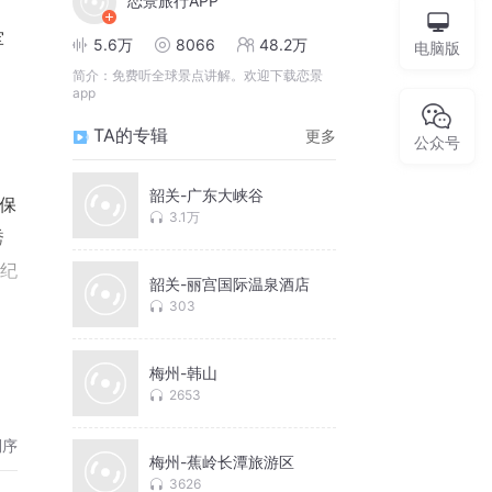
恋景旅行APP
军
5.6万
8066
48.2万
电脑版
简介：
免费听全球景点讲解。欢迎下载恋景
app
TA的专辑
更多
公众号
韶关-广东大峡谷
保
3.1万
秀
、纪
韶关-丽宫国际温泉酒店
）
303
梅州-韩山
2653
倒序
梅州-蕉岭长潭旅游区
3626