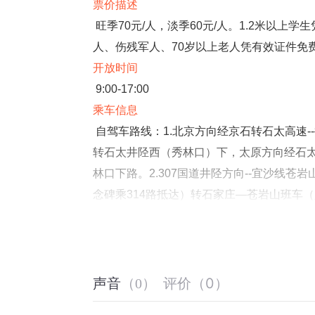
票价描述
旺季70元/人，淡季60元/人。1.2米以上
人、伤残军人、70岁以上老人凭有效证件免
开放时间
9:00-17:00
乘车信息
自驾车路线：1.北京方向经京石转石太高速
转石太井陉西（秀林口）下，太原方向经石
林口下路。2.307国道井陉方向--宜沙线苍
念碑乘314路抵达）转石家庄—苍岩山班车
至苍岩山早班６：5０发车，每天多趟，单程
音频来源于链景旅行
评价
（
0
）
声音
（
0
）