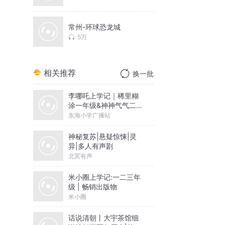
常州-环球恐龙城
5万
相关推荐
换一批
李哪吒上学记｜稀里糊
涂一年级&神神气气二年
级
东海小学广播站
神秘复苏|悬疑惊悚|灵
异|多人有声剧
北冥有声
米小圈上学记:一二三年
级 | 畅销出版物
米小圈
话说清朝丨大宇茶馆细