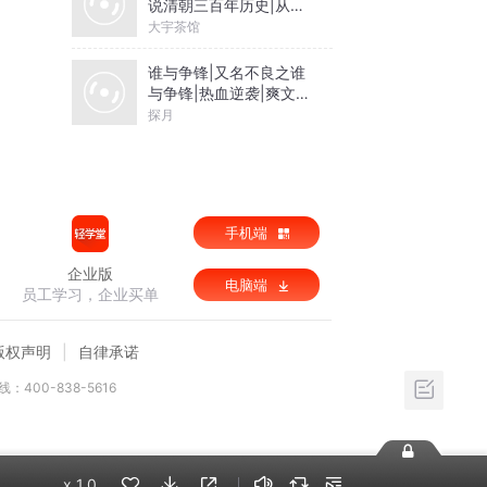
说清朝三百年历史|从努
尔哈赤到末代皇帝溥仪|
大宇茶馆
康熙雍正乾隆
谁与争锋|又名不良之谁
与争锋|热血逆袭|爽文爆
笑|会员免费
探月
手机端
企业版
电脑端
员工学习，企业买单
版权声明
自律承诺
：400-838-5616
x
1.0