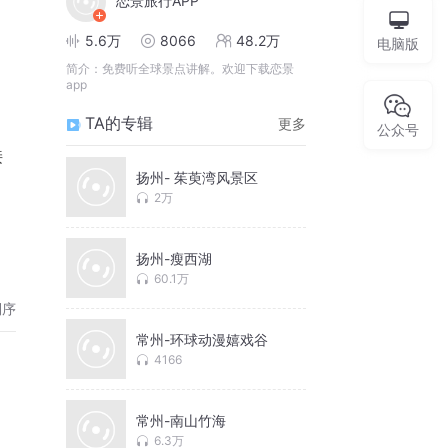
恋景旅行APP
5.6万
8066
48.2万
电脑版
简介：
免费听全球景点讲解。欢迎下载恋景
app
TA的专辑
更多
公众号
接
扬州- 茱萸湾风景区
2万
扬州-瘦西湖
60.1万
倒序
常州-环球动漫嬉戏谷
4166
常州-南山竹海
6.3万