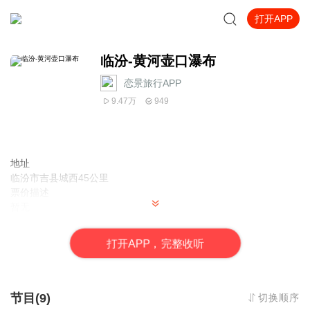
打开APP
临汾-黄河壶口瀑布
恋景旅行APP
9.47万
949
地址
临汾市吉县城西45公里
票价描述
暂无
开放时间
7:00-17:30（随季节略有变化）
打
开
A
P
P，完整收听
乘车信息
暂无
音频来源于链景旅行
节目(9)
切换顺序