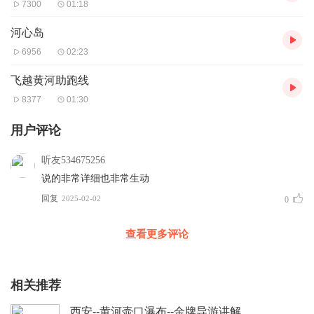
7300
01:18
河心岛
6956
02:23
飞越黄河助跑线
8377
01:30
用户评论
听友534675256
说的非常详细也非常生动
回复
2025-02-02
0
查看更多评论
相关推荐
西安--黄河壶口瀑布--金牌导游讲解