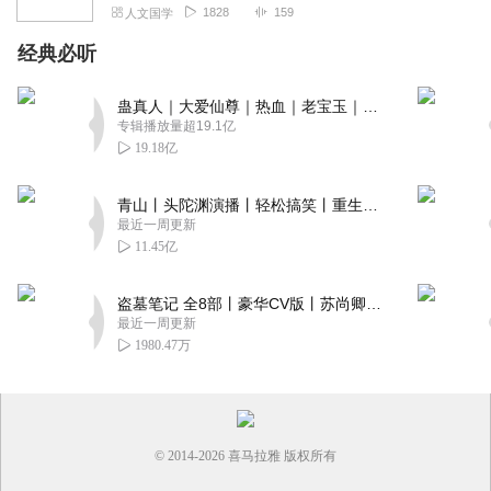
1828
159
人文国学
经典必听
蛊真人｜大爱仙尊｜热血｜老宝玉｜多人VIP免费有声剧
专辑播放量超19.1亿
19.18亿
青山丨头陀渊演播丨轻松搞笑丨重生穿越丨古代权谋丨VIP免费 | 多人有声剧
最近一周更新
11.45亿
盗墓笔记 全8部丨豪华CV版丨苏尚卿&边江 领衔 多人有声剧丨冠声文化丨南派三叔
最近一周更新
1980.47万
© 2014-
2026
喜马拉雅 版权所有