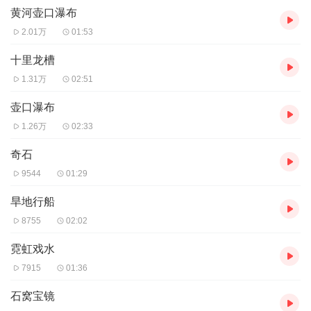
黄河壶口瀑布
2.01万
01:53
十里龙槽
1.31万
02:51
壶口瀑布
1.26万
02:33
奇石
9544
01:29
旱地行船
8755
02:02
霓虹戏水
7915
01:36
石窝宝镜