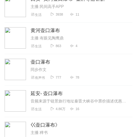
主播:民间高手APP
3938
11
生活
黄河壶口瀑布
主播:有眼见陶鹰鼎
863
4
生活
壶口瀑布
同步作文
777
78
有声书
延安- 壶口瀑布
音频来源于链景旅行地址秦晋大峡谷中票价描述优惠价46元（大中小学生和65-69岁老人凭证）。1.2米以下童和70岁以上老人（凭证）免费。开放时间8:...
4.86万
16
生活
巜壶口瀑布》
主播:稗书