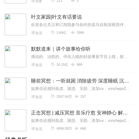
113
3
历史
叶文家园|叶文有话要说
欢迎各位关注和订阅我参与创作的喜马自制深夜陪伴谈话栏目《听你说·百态人声》【听你说·百态人声】每晚直播连线真实人间故事|叶文现场互动中|人间冷暖，抱团取暖每周...
3.69亿
2995
生活
默默道来｜讲个故事给你听
感动的、治愈的、伴你入眠的好故事新节目上线，探索现实世界的无尽魅力，追求对生活的真实记录《听见人间真相》（点击名称，直达专辑）网易人间故事集持续更新中，邀您关注...
16.15亿
989
生活
睡前冥想：一听就困 消除疲劳 深度睡眠 沉浸体验
如果你还感到焦虑、困惑、无助，添加vx：xinshejie2018、vx公众号：宣萱心伴，与主播宣萱开启心灵交流之旅，共建温暖的精神家园！如果你喜欢我的内容，请...
2557.64万
337
生活
正念冥想 | 减压冥想 音乐疗愈 安神静心 解郁降噪
如果你还感到焦虑、困惑、无助，添加vx：xinshejie2018、vx公众号：宣萱心伴，与主播宣萱开启心灵交流之旅，共建温暖的精神家园！如果你喜欢我的内容，请...
4956.59万
668
生活