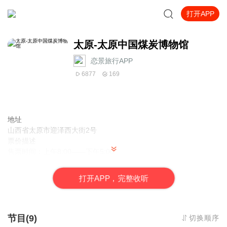
打开APP
太原-太原中国煤炭博物馆
恋景旅行APP
6877
169
地址
山西省太原市迎泽西大街2号
票价描述
售票时间：上午8:00——下午5:00
开放时间
8:00—18:00
打
开
A
P
P，完整收听
乘车信息
乘飞机：（机场大巴）机场——龙城大街——滨河东路——迎泽大
桥——中国煤炭博物馆。 乘火车：从火车站乘1路、611路、618
路、618支路、859路公交汽车，迎泽桥西站下车。 乘公交车：1
节目(9)
切换顺序
路、38路、52路、308路、611路、618路、618支路、809路、813