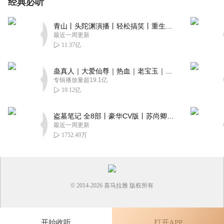
经典必听
青山丨头陀渊演播丨轻松搞笑丨重生穿越丨古代权谋丨VIP免费 | 多人有声剧
最近一周更新
11.37亿
蛊真人｜大爱仙尊｜热血｜老宝玉｜多人VIP免费有声剧
专辑播放量超19.1亿
19.12亿
盗墓笔记 全8部丨豪华CV版丨苏尚卿&边江 领衔 多人有声剧丨冠声文化丨南派三叔
最近一周更新
1752.49万
© 2014-
2026
喜马拉雅 版权所有
开始收听
打开APP