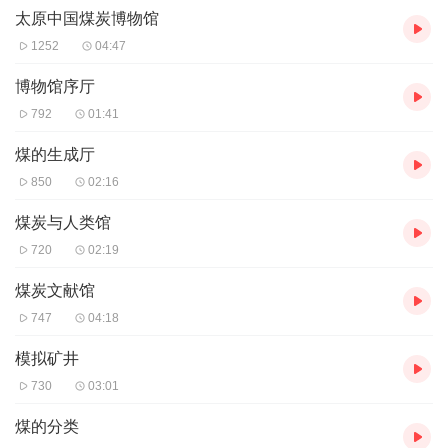
太原中国煤炭博物馆
路、822路、848路、855路、859路、865路、868路、903路、905
路，迎泽桥西站下车。
1252
04:47
音频来源于链景旅行
博物馆序厅
792
01:41
煤的生成厅
850
02:16
煤炭与人类馆
720
02:19
煤炭文献馆
747
04:18
模拟矿井
730
03:01
煤的分类