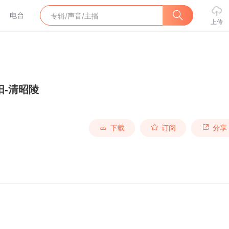
电台
上传
阳-清昭陵
下载
订阅
分享