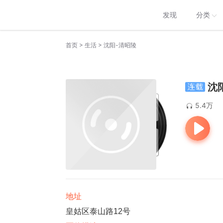
发现
分类
>
>
首页
生活
沈阳-清昭陵
沈
5.4万
地址
皇姑区泰山路12号