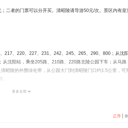
6元；二者的门票可以分开买。清昭陵请导游50元/次。景区内有皇
217、220、227、231、242、245、265、290、800；从沈
；从沈阳站，乘坐205路、210路、220路北陵公园下车；从马路
是清昭陵的外围绿化带，从公园大门到清昭陵门口约1.5公里，可
车。
更多全部
正序
|