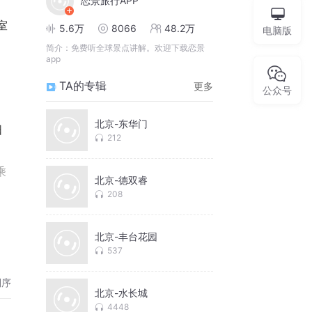
恋景旅行APP
室
5.6万
8066
48.2万
电脑版
简介：
免费听全球景点讲解。欢迎下载恋景
app
TA的专辑
更多
公众号
北京-东华门
阳
212
乘
北京-德双睿
208
北京-丰台花园
537
倒序
北京-水长城
4448