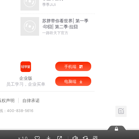
季季JiJi
苏胖带你看世界| 第一季
·印囧| 第二季·拉囧
一路听天下官方
手机端
企业版
电脑端
员工学习，企业买单
版权声明
自律承诺
：400-838-5616
x
1.0