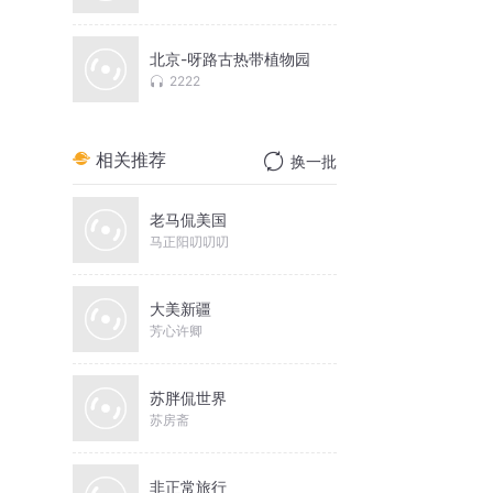
北京-呀路古热带植物园
2222
相关推荐
换一批
老马侃美国
马正阳叨叨叨
大美新疆
芳心许卿
苏胖侃世界
苏房斋
非正常旅行