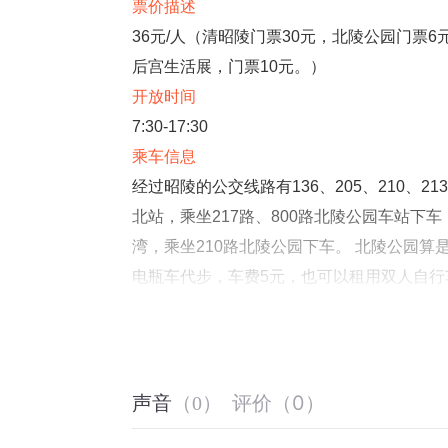
票价描述
36元/人（清昭陵门票30元，北陵公园门票
后宫生活展，门票10元。）
开放时间
7:30-17:30
乘车信息
经过昭陵的公交线路有136、205、210、213、
北站，乘坐217路、800路北陵公园车站下车
湾，乘坐210路北陵公园下车。 北陵公园算
电瓶车代步，车费5元，也可以租用双人自行
音频来源于链景旅行
评价
（
0
）
声音
（
0
）