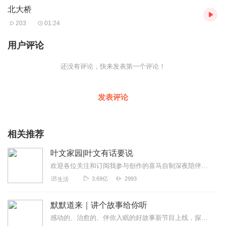
北大桥
203
01:24
用户评论
还没有评论，快来发表第一个评论！
发表评论
相关推荐
叶文家园|叶文有话要说
欢迎各位关注和订阅我参与创作的喜马自制深夜陪伴谈话栏目《听你说·百态人声》【听你说·百态人声】每晚直播连线真实人间故事|叶文现场互动中|人间冷暖，抱团取暖每周...
3.69亿
2993
生活
默默道来｜讲个故事给你听
感动的、治愈的、伴你入眠的好故事新节目上线，探索现实世界的无尽魅力，追求对生活的真实记录《听见人间真相》（点击名称，直达专辑）网易人间故事集持续更新中，邀您关注...