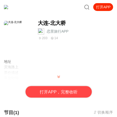
打开APP
大连-北大桥
恋景旅行APP
203
14
地址
滨海路上
票价描述
开放时间
乘车信息
音频来源于链景旅行
打
开
A
P
P，完整收听
节目(1)
切换顺序