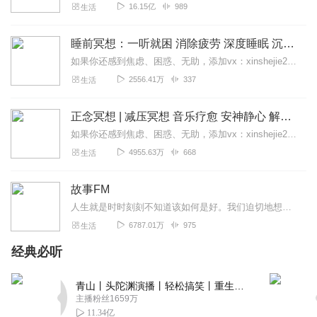
16.15亿
989
生活
睡前冥想：一听就困 消除疲劳 深度睡眠 沉浸体验
如果你还感到焦虑、困惑、无助，添加vx：xinshejie2018、vx公众号：宣萱心伴，与主播宣萱开启心灵交流之旅，共建温暖的精神家园！如果你喜欢我的内容，请...
2556.41万
337
生活
正念冥想 | 减压冥想 音乐疗愈 安神静心 解郁降噪
如果你还感到焦虑、困惑、无助，添加vx：xinshejie2018、vx公众号：宣萱心伴，与主播宣萱开启心灵交流之旅，共建温暖的精神家园！如果你喜欢我的内容，请...
4955.63万
668
生活
故事FM
人生就是时时刻刻不知道该如何是好。我们迫切地想知道怎么解决问题，也同样挣扎着寻求理解和安慰。这样的你，并不孤独。重获新生的抑郁症病人；用一辈子摆脱原生家庭阴影的...
6787.01万
975
生活
经典必听
青山丨头陀渊演播丨轻松搞笑丨重生穿越丨古代权谋丨VIP免费 | 多人有声剧
主播粉丝1659万
11.34亿