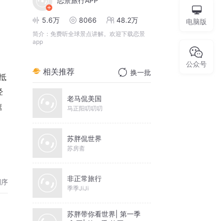
恋景旅行APP
5.6万
8066
48.2万
电脑版
简介：
免费听全球景点讲解。欢迎下载恋景
app
公众号
相关推荐
换一批
抵
经
老马侃美国
速
马正阳叨叨叨
苏胖侃世界
苏房斋
非正常旅行
倒序
季季JiJi
苏胖带你看世界| 第一季