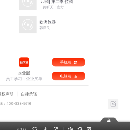
·印囧| 第二季·拉囧
一路听天下官方
欧洲旅游
韩庚良
手机端
企业版
电脑端
员工学习，企业买单
版权声明
自律承诺
：400-838-5616
x
1.0