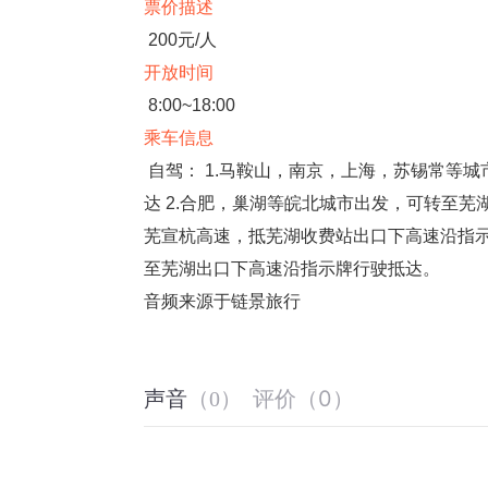
票价描述
200元/人
开放时间
8:00~18:00
乘车信息
自驾： 1.马鞍山，南京，上海，苏锡常等
达 2.合肥，巢湖等皖北城市出发，可转至芜
芜宣杭高速，抵芜湖收费站出口下高速沿指示
至芜湖出口下高速沿指示牌行驶抵达。
音频来源于链景旅行
评价
（
0
）
声音
（
0
）