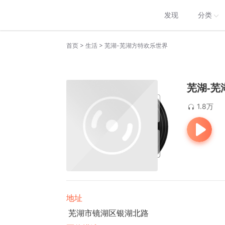
发现
分类
>
>
首页
生活
芜湖-芜湖方特欢乐世界
芜湖-芜
1.8万
地址
芜湖市镜湖区银湖北路