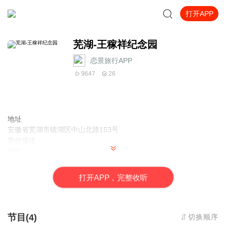
打开APP
芜湖-王稼祥纪念园
恋景旅行APP
9647
26
地址
安徽省芜湖市镜湖区中山北路153号
票价描述
免费
开放时间
夏季：上午8：00-11：30，下午2：30-5：30。 冬季：上午8：00-
打
开
A
P
P，完整收听
11：30 下午1：30-4：30
乘车信息
交通路线： 芜湖汽车站—王稼祥纪念园
音频来源于链景旅行
节目(4)
切换顺序