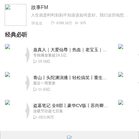
故事FM
人生就是时时刻刻不知道该如何是好。我们迫切地想知道怎么解决问题，也同样挣扎着寻求理解和安慰。这样的你，并不孤独。重获新生的抑郁症病人；用一辈子摆脱原生家庭阴影的...
6789.16万
975
生活
经典必听
蛊真人｜大爱仙尊｜热血｜老宝玉｜多人VIP免费有声剧
专辑播放量超19.1亿
19.16亿
青山丨头陀渊演播丨轻松搞笑丨重生穿越丨古代权谋丨VIP免费 | 多人有声剧
最近一周更新
11.43亿
盗墓笔记 全8部丨豪华CV版丨苏尚卿&边江 领衔 多人有声剧丨冠声文化丨南派三叔
连载节目超七百集
1923.00万