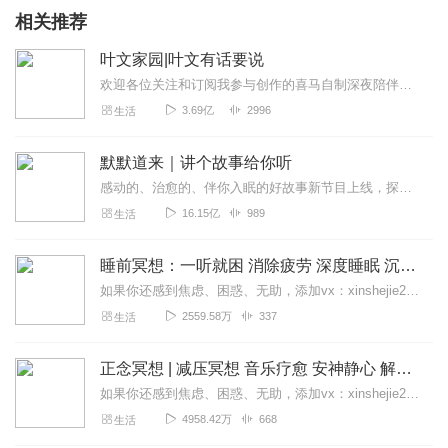
相关推荐
叶文家园|叶文有话要说
欢迎各位关注和订阅我参与创作的喜马自制深夜陪伴谈话栏目《听你说·百态人声》【听你说·百态人声】每晚直播连线真实人间故事|叶文现场互动中|人间冷暖，抱团取暖每周...
3.69亿
2996
生活
默默道来｜讲个故事给你听
感动的、治愈的、伴你入眠的好故事新节目上线，探索现实世界的无尽魅力，追求对生活的真实记录《听见人间真相》（点击名称，直达专辑）网易人间故事集持续更新中，邀您关注...
16.15亿
989
生活
睡前冥想：一听就困 消除疲劳 深度睡眠 沉浸体验
如果你还感到焦虑、困惑、无助，添加vx：xinshejie2018、vx公众号：宣萱心伴，与主播宣萱开启心灵交流之旅，共建温暖的精神家园！如果你喜欢我的内容，请...
2559.58万
337
生活
正念冥想 | 减压冥想 音乐疗愈 安神静心 解郁降噪
如果你还感到焦虑、困惑、无助，添加vx：xinshejie2018、vx公众号：宣萱心伴，与主播宣萱开启心灵交流之旅，共建温暖的精神家园！如果你喜欢我的内容，请...
4958.42万
668
生活