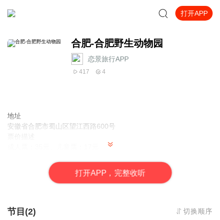
打开APP
合肥-合肥野生动物园
恋景旅行APP
417
4
地址
安徽省合肥市蜀山区望江西路600号
票价描述
成人票：35元、儿童票：17元
开放时间
早8:00-晚6:00
打
开
A
P
P，完整收听
乘车信息
48路、102路、651路、665路、801路“警察学院”站下，即到合肥野
生动物园东门。 102路、665路“蜀南庭苑”站下，即到合肥野生动物
园西门。
节目(2)
切换顺序
音频来源于链景旅行