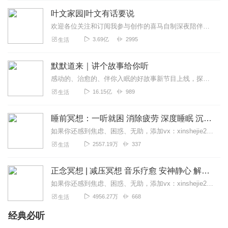
叶文家园|叶文有话要说
欢迎各位关注和订阅我参与创作的喜马自制深夜陪伴谈话栏目《听你说·百态人声》【听你说·百态人声】每晚直播连线真实人间故事|叶文现场互动中|人间冷暖，抱团取暖每周...
3.69亿
2995
生活
默默道来｜讲个故事给你听
感动的、治愈的、伴你入眠的好故事新节目上线，探索现实世界的无尽魅力，追求对生活的真实记录《听见人间真相》（点击名称，直达专辑）网易人间故事集持续更新中，邀您关注...
16.15亿
989
生活
睡前冥想：一听就困 消除疲劳 深度睡眠 沉浸体验
如果你还感到焦虑、困惑、无助，添加vx：xinshejie2018、vx公众号：宣萱心伴，与主播宣萱开启心灵交流之旅，共建温暖的精神家园！如果你喜欢我的内容，请...
2557.19万
337
生活
正念冥想 | 减压冥想 音乐疗愈 安神静心 解郁降噪
如果你还感到焦虑、困惑、无助，添加vx：xinshejie2018、vx公众号：宣萱心伴，与主播宣萱开启心灵交流之旅，共建温暖的精神家园！如果你喜欢我的内容，请...
4956.27万
668
生活
经典必听