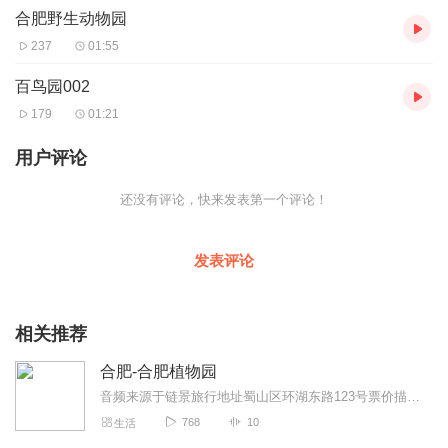
合肥野生动物园
237
01:55
百鸟园002
179
01:21
用户评论
还没有评论，快来发表第一个评论！
发表评论
相关推荐
合肥-合肥植物园
音频来源于链景旅行地址蜀山区环湖东路123号票价描述门市价：10.0元成人票10元，花展期间门票略有调高，请以官方公布为准。1.2米（含1.2米）以下的...
768
10
生活