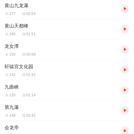
黄山九龙瀑
277
02:53
黄山天都峰
285
01:51
龙女潭
150
00:59
轩辕宫文化园
142
01:42
九曲峡
120
01:14
第九瀑
148
02:42
会龙亭