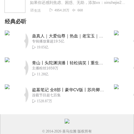
如果你还感到焦虑、困惑、无助，添加vx：xinshejie2018、vx公众号：宣萱心伴，与主播宣萱开启心灵交流之旅，共建温暖的精神家园！如果你喜欢我的内容，请...
4954.20万
668
生活
经典必听
蛊真人｜大爱仙尊｜热血｜老宝玉｜多人VIP免费有声剧
专辑播放量超19.5亿
19.05亿
青山丨头陀渊演播丨轻松搞笑丨重生穿越丨古代权谋丨VIP免费 | 多人有声剧
主播粉丝1659万
11.28亿
盗墓笔记 全8部丨豪华CV版丨苏尚卿&边江 领衔 多人有声剧丨冠声文化丨南派三叔
连载节目超七百集
1528.87万
© 2014-
2026
喜马拉雅 版权所有