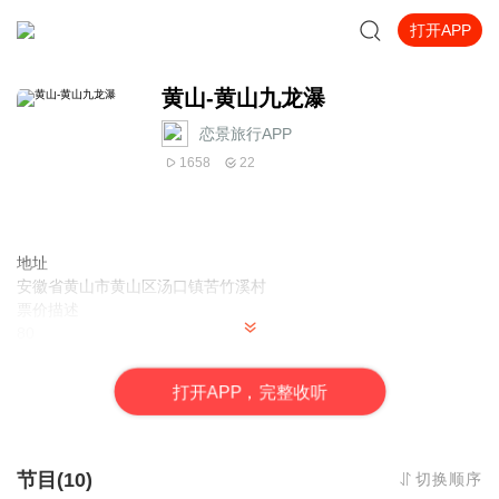
打开APP
黄山-黄山九龙瀑
恋景旅行APP
1658
22
地址
安徽省黄山市黄山区汤口镇苦竹溪村
票价描述
80
开放时间
8:00-16:30
打
开
A
P
P，完整收听
乘车信息
交通信息： 黄山火车站有班车直达黄山北大门，到黄山北大门坐面
的到景区
音频来源于链景旅行
节目(10)
切换顺序