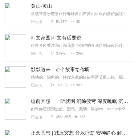
黄山-黄山
音频来源于链景旅行地址黄山市黄山区境内票价描述1.景区：淡季120元、旺季230元2.云谷索道：淡季65元、旺季80元3.玉屏索道：淡季65元、旺季...
51.15万
38
生活
叶文家园|叶文有话要说
欢迎各位关注和订阅我参与创作的喜马自制深夜陪伴谈话栏目《听你说·百态人声》【听你说·百态人声】每晚直播连线真实人间故事|叶文现场互动中|人间冷暖，抱团取暖每周...
3.69亿
2992
生活
默默道来｜讲个故事给你听
感动的、治愈的、伴你入眠的好故事新节目上线，探索现实世界的无尽魅力，追求对生活的真实记录《听见人间真相》（点击名称，直达专辑）网易人间故事集持续更新中，邀您关注...
16.15亿
989
生活
睡前冥想：一听就困 消除疲劳 深度睡眠 沉浸体验
如果你还感到焦虑、困惑、无助，添加vx：xinshejie2018、vx公众号：宣萱心伴，与主播宣萱开启心灵交流之旅，共建温暖的精神家园！如果你喜欢我的内容，请...
2554.85万
337
生活
正念冥想 | 减压冥想 音乐疗愈 安神静心 解郁降噪