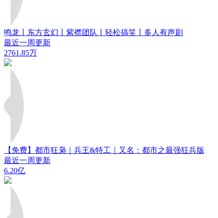
鸣龙丨东方玄幻丨紫襟团队丨轻松搞笑丨多人有声剧
最近一周更新
2761.85万
【免费】都市狂枭｜兵王&特工｜又名：都市之最强狂兵版
最近一周更新
6.20亿