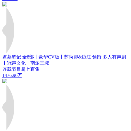
盗墓笔记 全8部丨豪华CV版丨苏尚卿&边江 领衔 多人有声剧
丨冠声文化丨南派三叔
连载节目超七百集
1476.96万