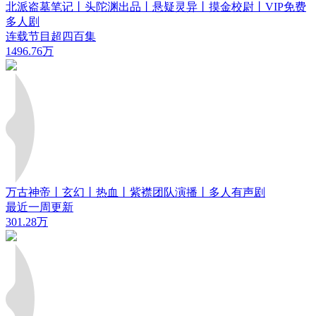
北派盗墓笔记丨头陀渊出品丨悬疑灵异丨摸金校尉丨VIP免费
多人剧
连载节目超四百集
1496.76万
万古神帝丨玄幻丨热血丨紫襟团队演播丨多人有声剧
最近一周更新
301.28万