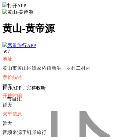
打开APP
黄山-黄帝源
恋景旅行APP
59
7
地址
黄山市黄山区谭家桥镇新洪、罗村二村内
票价描述
暂无
打
开
A
P
P，完整收听
开放时间
节目(1)
暂无
乘车信息
暂无
音频来源于链景旅行