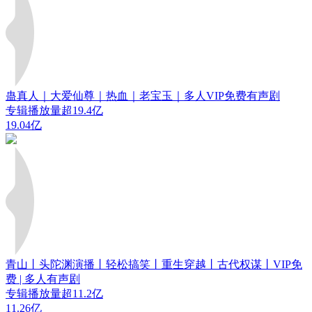
蛊真人｜大爱仙尊｜热血｜老宝玉｜多人VIP免费有声剧
专辑播放量超19.4亿
19.04亿
青山丨头陀渊演播丨轻松搞笑丨重生穿越丨古代权谋丨VIP免
费 | 多人有声剧
专辑播放量超11.2亿
11.26亿