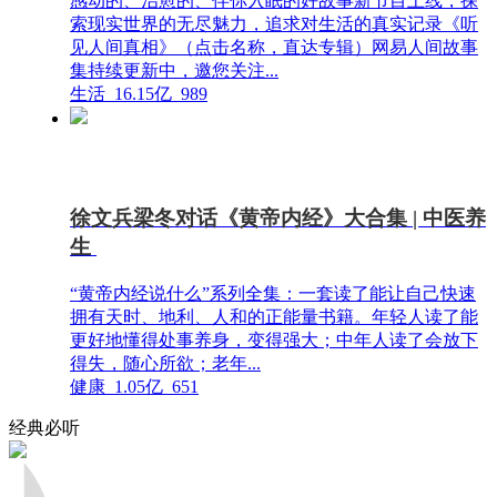
感动的、治愈的、伴你入眠的好故事新节目上线，探
索现实世界的无尽魅力，追求对生活的真实记录《听
见人间真相》（点击名称，直达专辑）网易人间故事
集持续更新中，邀您关注...
生活
16.15亿
989
徐文兵梁冬对话《黄帝内经》大合集 | 中医养
生
“黄帝内经说什么”系列全集：一套读了能让自己快速
拥有天时、地利、人和的正能量书籍。年轻人读了能
更好地懂得处事养身，变得强大；中年人读了会放下
得失，随心所欲；老年...
健康
1.05亿
651
经典必听