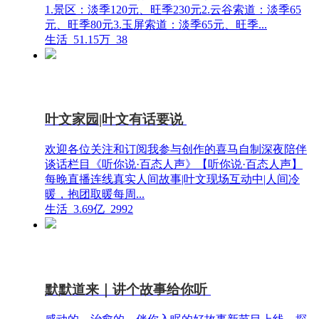
1.景区：淡季120元、旺季230元2.云谷索道：淡季65
元、旺季80元3.玉屏索道：淡季65元、旺季...
生活
51.15万
38
叶文家园|叶文有话要说
欢迎各位关注和订阅我参与创作的喜马自制深夜陪伴
谈话栏目《听你说·百态人声》【听你说·百态人声】
每晚直播连线真实人间故事|叶文现场互动中|人间冷
暖，抱团取暖每周...
生活
3.69亿
2992
默默道来｜讲个故事给你听