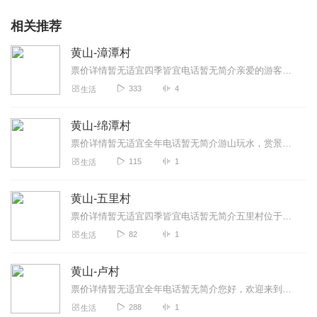
相关推荐
黄山-漳潭村
票价详情暂无适宜四季皆宜电话暂无简介亲爱的游客朋友们，欢迎您来到安徽省，漳潭村。漳潭村地处安徽省歙县南部，坐落于国家4A级风景区——新安江山水画廊...
333
4
生活
黄山-绵潭村
票价详情暂无适宜全年电话暂无简介游山玩水，赏景旅游，随着旅游热潮的来临，越来越多的人开始前往古村落类型的景区参观游览，人们感叹它静谧的景色，赞美它...
115
1
生活
黄山-五里村
票价详情暂无适宜四季皆宜电话暂无简介五里村位于黄山市黟县县城近郊，紧邻西递、宏村，总面积1.6平方公里，五里村有四个村民组，接近500口人。201...
82
1
生活
黄山-卢村
票价详情暂无适宜全年电话暂无简介您好，欢迎来到黄山卢村，卢村是黄山最具典型、最有特色的是木雕楼，它体现出徽派民居的精华。您现在所看到的就是咱们黄山...
288
1
生活