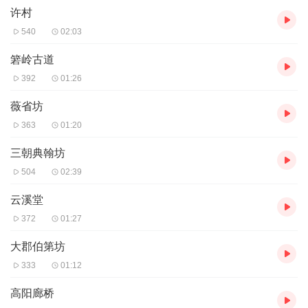
许村
540
02:03
箬岭古道
392
01:26
薇省坊
363
01:20
三朝典翰坊
504
02:39
云溪堂
372
01:27
大郡伯第坊
333
01:12
高阳廊桥