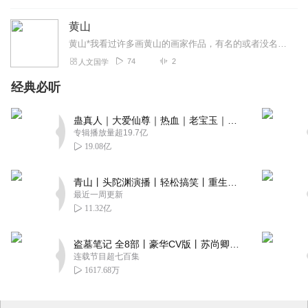
黄山
黄山*我看过许多画黄山的画家作品，有名的或者没名的，在黄山聚集在一起写生的等等，都很想表现出黄山秀美挺拔给予人们的那强烈无比的感受。而恰恰是这样的感受使得人们急...
74
2
人文国学
经典必听
蛊真人｜大爱仙尊｜热血｜老宝玉｜多人VIP免费有声剧
专辑播放量超19.7亿
19.08亿
青山丨头陀渊演播丨轻松搞笑丨重生穿越丨古代权谋丨VIP免费 | 多人有声剧
最近一周更新
11.32亿
盗墓笔记 全8部丨豪华CV版丨苏尚卿&边江 领衔 多人有声剧丨冠声文化丨南派三叔
连载节目超七百集
1617.68万