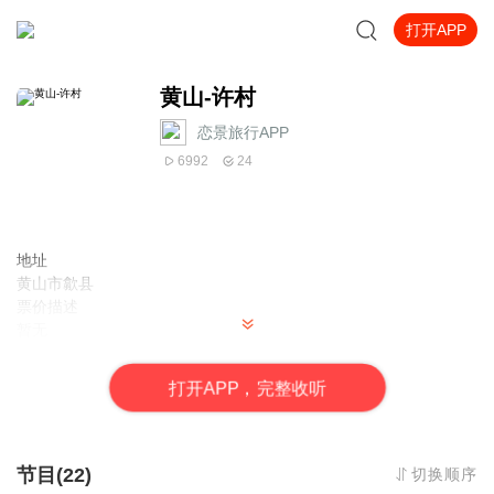
打开APP
黄山-许村
恋景旅行APP
6992
24
地址
黄山市歙县
票价描述
暂无
开放时间
全天
打
开
A
P
P，完整收听
乘车信息
暂无
音频来源于链景旅行
节目(22)
切换顺序