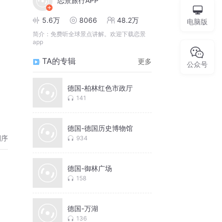
恋景旅行APP
5.6万
8066
48.2万
电脑版
简介：
免费听全球景点讲解。欢迎下载恋景
app
TA的专辑
更多
公众号
德国-柏林红色市政厅
141
德国-德国历史博物馆
倒序
934
德国-御林广场
158
德国-万湖
136