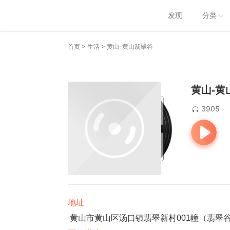
发现
分类
>
>
首页
生活
黄山-黄山翡翠谷
黄山-黄
3905
地址
黄山市黄山区汤口镇翡翠新村001幢（翡翠