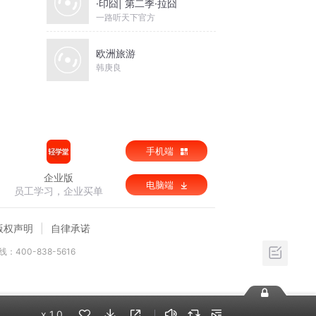
·印囧| 第二季·拉囧
一路听天下官方
欧洲旅游
韩庚良
手机端
企业版
电脑端
员工学习，企业买单
版权声明
自律承诺
：400-838-5616
x
1.0