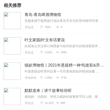
相关推荐
青岛-青岛啤酒博物馆
音频来源于链景旅行地址青岛市市北区登州路56号票价描述暂无开放时间旺季（4月1日-10月31日）8:00-18:00（17:00停止售票），淡季（1...
7655
4
生活
叶文家园|叶文有话要说
欢迎各位关注和订阅我参与创作的喜马自制深夜陪伴谈话栏目《听你说·百态人声》【听你说·百态人声】每晚直播连线真实人间故事|叶文现场互动中|人间冷暖，抱团取暖每周...
3.69亿
2990
生活
镇妖博物馆丨2021年悬疑榜一神书|老彩&乔津津
年度悬疑必听系列且看一代司隶校尉如何斩妖除魔，平天下不平之事阅文作家阎ZK悬疑新作【新品限时免费】2021年10月15日至11月15日为限时免费听福利放送期，...
1.08亿
2732
有声书
默默道来｜讲个故事给你听
感动的、治愈的、伴你入眠的好故事新节目上线，探索现实世界的无尽魅力，追求对生活的真实记录《听见人间真相》（点击名称，直达专辑）网易人间故事集持续更新中，邀您关注...
16.15亿
989
生活