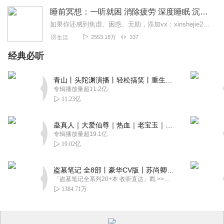
睡前冥想：一听就困 消除疲劳 深度睡眠 沉浸体验
如果你还感到焦虑、困惑、无助，添加vx：xinshejie2018、vx公众号：宣萱心伴，与主播宣萱开启心灵交流之旅，共建温暖的精神家园！如果你喜欢我的内容，请...
2553.18万
337
生活
经典必听
青山丨头陀渊演播丨轻松搞笑丨重生穿越丨古代权谋丨VIP免费 | 多人有声剧
专辑播放量超11.2亿
11.23亿
蛊真人｜大爱仙尊｜热血｜老宝玉｜多人VIP免费有声剧
专辑播放量超19.1亿
19.02亿
盗墓笔记 全8部丨豪华CV版丨苏尚卿&边江 领衔 多人有声剧丨冠声文化丨南派三叔
「盗墓笔记全系列20+本 收听直达」戳 >>改编自南派三叔同名作品，腾讯音乐娱乐集团出品，冠声文化制作，...
1384.71万