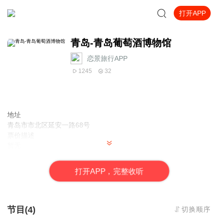
打开APP
青岛-青岛葡萄酒博物馆
恋景旅行APP
1245
32
地址
青岛市市北区延安一路68号
票价描述
暂无
开放时间
全天
打
开
A
P
P，完整收听
乘车信息
暂无
音频来源于链景旅行
节目(4)
切换顺序