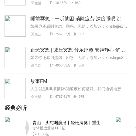
16.15亿
989
生活
睡前冥想：一听就困 消除疲劳 深度睡眠 沉浸体验
如果你还感到焦虑、困惑、无助，添加vx：xinshejie2018、vx公众号：宣萱心伴，与主播宣萱开启心灵交流之旅，共建温暖的精神家园！如果你喜欢我的内容，请...
2557.32万
337
生活
正念冥想 | 减压冥想 音乐疗愈 安神静心 解郁降噪
如果你还感到焦虑、困惑、无助，添加vx：xinshejie2018、vx公众号：宣萱心伴，与主播宣萱开启心灵交流之旅，共建温暖的精神家园！如果你喜欢我的内容，请...
4956.35万
668
生活
故事FM
人生就是时时刻刻不知道该如何是好。我们迫切地想知道怎么解决问题，也同样挣扎着寻求理解和安慰。这样的你，并不孤独。重获新生的抑郁症病人；用一辈子摆脱原生家庭阴影的...
6787.61万
975
生活
经典必听
青山丨头陀渊演播丨轻松搞笑丨重生穿越丨古代权谋丨VIP免费 | 多人有声剧
专辑播放量超11.3亿
11.36亿