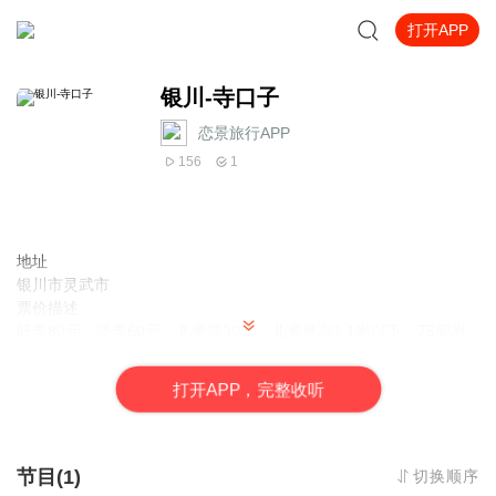
打开APP
银川-寺口子
恋景旅行APP
156
1
地址
银川市灵武市
票价描述
旺季80元，淡季60元，儿童票30元。儿童身高1.1米以下、75周岁
以上的老人（凭有效证件）、记者（凭记者证）免票入园；1.1-1.4
米之间的儿童、65至74周岁的老人（凭有效证件）可以优惠购买半
打
开
A
P
P，完整收听
价票。
开放时间
8:00-17:00
乘车信息
节目(1)
切换顺序
暂无