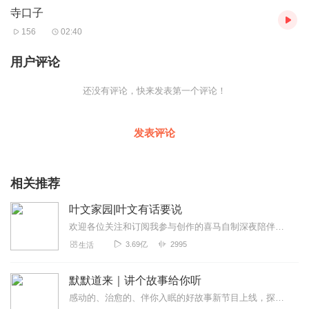
寺口子
音频来源于链景旅行
156
02:40
用户评论
还没有评论，快来发表第一个评论！
发表评论
相关推荐
叶文家园|叶文有话要说
欢迎各位关注和订阅我参与创作的喜马自制深夜陪伴谈话栏目《听你说·百态人声》【听你说·百态人声】每晚直播连线真实人间故事|叶文现场互动中|人间冷暖，抱团取暖每周...
3.69亿
2995
生活
默默道来｜讲个故事给你听
感动的、治愈的、伴你入眠的好故事新节目上线，探索现实世界的无尽魅力，追求对生活的真实记录《听见人间真相》（点击名称，直达专辑）网易人间故事集持续更新中，邀您关注...