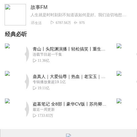
故事FM
人生就是时时刻刻不知道该如何是好。我们迫切地想知道怎么解决问题，也同样挣扎着寻求理解和安慰。这样的你，并不孤独。重获新生的抑郁症病人；用一辈子摆脱原生家庭阴影的...
6787.56万
975
生活
经典必听
青山丨头陀渊演播丨轻松搞笑丨重生穿越丨古代权谋丨VIP免费 | 多人有声剧
连载节目超一千集
11.36亿
蛊真人｜大爱仙尊｜热血｜老宝玉｜多人VIP免费有声剧
专辑播放量超19.1亿
19.11亿
盗墓笔记 全8部丨豪华CV版丨苏尚卿&边江 领衔 多人有声剧丨冠声文化丨南派三叔
最近一周更新
1733.83万