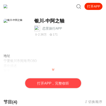
打开APP
银川-中阿之轴
恋景旅行APP
2.36万
171
地址
宁夏银川市阅海湾CBD
票价描述
暂无
开放时间
全天
打
开
A
P
P，完整收听
乘车信息
暂无
音频来源于链景旅行
节目(4)
切换顺序