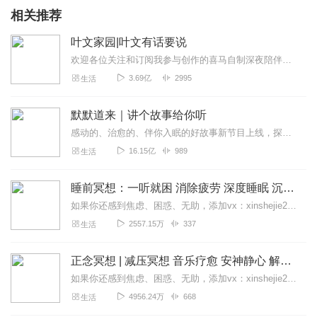
相关推荐
叶文家园|叶文有话要说
欢迎各位关注和订阅我参与创作的喜马自制深夜陪伴谈话栏目《听你说·百态人声》【听你说·百态人声】每晚直播连线真实人间故事|叶文现场互动中|人间冷暖，抱团取暖每周...
3.69亿
2995
生活
默默道来｜讲个故事给你听
感动的、治愈的、伴你入眠的好故事新节目上线，探索现实世界的无尽魅力，追求对生活的真实记录《听见人间真相》（点击名称，直达专辑）网易人间故事集持续更新中，邀您关注...
16.15亿
989
生活
睡前冥想：一听就困 消除疲劳 深度睡眠 沉浸体验
如果你还感到焦虑、困惑、无助，添加vx：xinshejie2018、vx公众号：宣萱心伴，与主播宣萱开启心灵交流之旅，共建温暖的精神家园！如果你喜欢我的内容，请...
2557.15万
337
生活
正念冥想 | 减压冥想 音乐疗愈 安神静心 解郁降噪
如果你还感到焦虑、困惑、无助，添加vx：xinshejie2018、vx公众号：宣萱心伴，与主播宣萱开启心灵交流之旅，共建温暖的精神家园！如果你喜欢我的内容，请...
4956.24万
668
生活