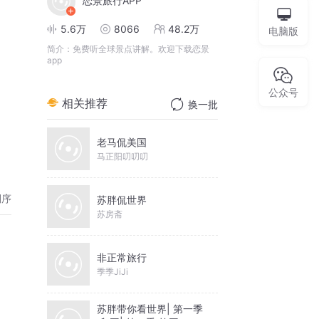
恋景旅行APP
5.6万
8066
48.2万
电脑版
简介：
免费听全球景点讲解。欢迎下载恋景
app
公众号
相关推荐
换一批
老马侃美国
马正阳叨叨叨
倒序
苏胖侃世界
苏房斋
非正常旅行
季季JiJi
苏胖带你看世界| 第一季