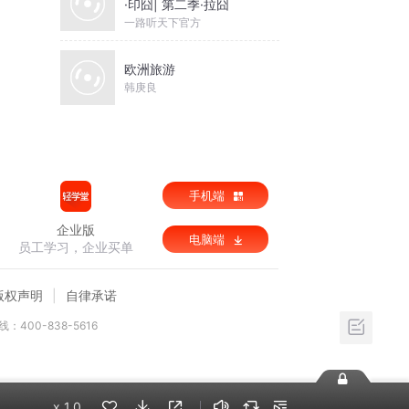
·印囧| 第二季·拉囧
一路听天下官方
欧洲旅游
韩庚良
手机端
企业版
电脑端
员工学习，企业买单
版权声明
自律承诺
：400-838-5616
x
1.0