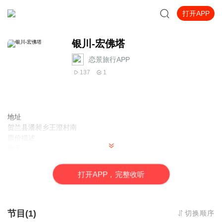
打开APP
银川-宏佛塔
恋景旅行APP
137
1
地址
贺兰县潘昶乡王澄村南
票价描述
暂无
开放时间
全天
打
开
A
P
P，完整收听
乘车信息
暂无
音频来源于链景旅行
节目(1)
切换顺序