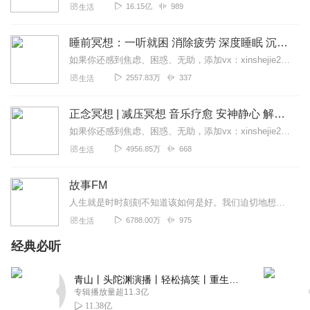
16.15亿
989
生活
睡前冥想：一听就困 消除疲劳 深度睡眠 沉浸体验
如果你还感到焦虑、困惑、无助，添加vx：xinshejie2018、vx公众号：宣萱心伴，与主播宣萱开启心灵交流之旅，共建温暖的精神家园！如果你喜欢我的内容，请...
2557.83万
337
生活
正念冥想 | 减压冥想 音乐疗愈 安神静心 解郁降噪
如果你还感到焦虑、困惑、无助，添加vx：xinshejie2018、vx公众号：宣萱心伴，与主播宣萱开启心灵交流之旅，共建温暖的精神家园！如果你喜欢我的内容，请...
4956.85万
668
生活
故事FM
人生就是时时刻刻不知道该如何是好。我们迫切地想知道怎么解决问题，也同样挣扎着寻求理解和安慰。这样的你，并不孤独。重获新生的抑郁症病人；用一辈子摆脱原生家庭阴影的...
6788.00万
975
生活
经典必听
青山丨头陀渊演播丨轻松搞笑丨重生穿越丨古代权谋丨VIP免费 | 多人有声剧
专辑播放量超11.3亿
11.38亿