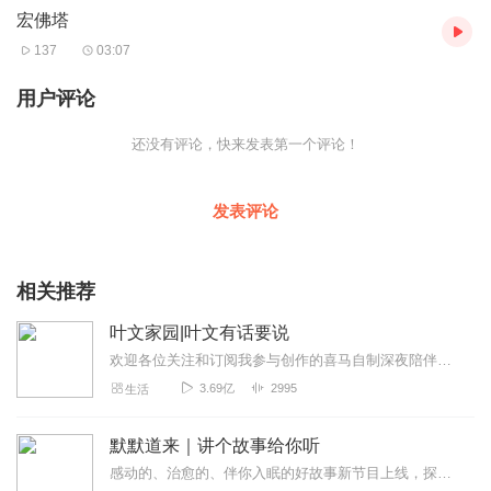
宏佛塔
137
03:07
用户评论
还没有评论，快来发表第一个评论！
发表评论
相关推荐
叶文家园|叶文有话要说
欢迎各位关注和订阅我参与创作的喜马自制深夜陪伴谈话栏目《听你说·百态人声》【听你说·百态人声】每晚直播连线真实人间故事|叶文现场互动中|人间冷暖，抱团取暖每周...
3.69亿
2995
生活
默默道来｜讲个故事给你听
感动的、治愈的、伴你入眠的好故事新节目上线，探索现实世界的无尽魅力，追求对生活的真实记录《听见人间真相》（点击名称，直达专辑）网易人间故事集持续更新中，邀您关注...