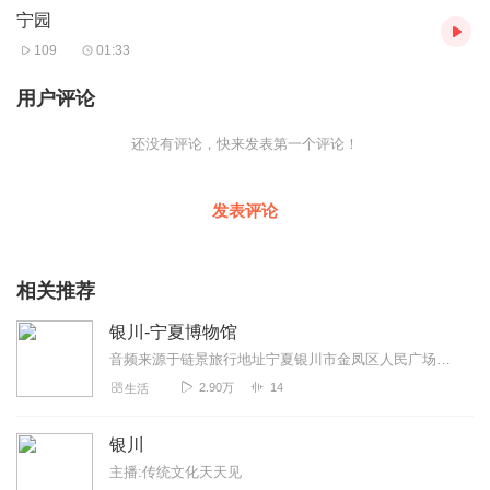
宁园
109
01:33
用户评论
还没有评论，快来发表第一个评论！
发表评论
相关推荐
银川-宁夏博物馆
音频来源于链景旅行地址宁夏银川市金凤区人民广场东街6号票价描述免费开放。凭有效证件在售票处领取免费参观券。开放时间周一闭馆，周二-周日：9:00-1...
2.90万
14
生活
银川
主播:传统文化天天见