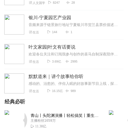
8247
28
人文国学
银川-宁夏园艺产业园
音频来源于链景旅行地址宁夏银川市贺兰县票价描述暂无开放时间全天乘车信息暂无
144
1
生活
叶文家园|叶文有话要说
欢迎各位关注和订阅我参与创作的喜马自制深夜陪伴谈话栏目《听你说·百态人声》【听你说·百态人声】每晚直播连线真实人间故事|叶文现场互动中|人间冷暖，抱团取暖每周...
3.69亿
2995
生活
默默道来｜讲个故事给你听
感动的、治愈的、伴你入眠的好故事新节目上线，探索现实世界的无尽魅力，追求对生活的真实记录《听见人间真相》（点击名称，直达专辑）网易人间故事集持续更新中，邀您关注...
16.15亿
989
生活
经典必听
青山丨头陀渊演播丨轻松搞笑丨重生穿越丨古代权谋丨VIP免费 | 多人有声剧
主播粉丝1659万
11.38亿