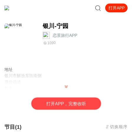
打开APP
银川-宁园
恋景旅行APP
0
109
地址
银川市解放东街南侧
票价描述
暂无
开放时间
全天
打
开
A
P
P，完整收听
乘车信息
暂无
音频来源于链景旅行
节目(1)
切换顺序