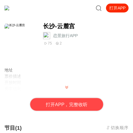
打开APP
长沙-云麓宫
恋景旅行APP
75
2
地址
票价描述
开放时间
乘车信息
音频来源于链景旅行
打
开
A
P
P，完整收听
节目(1)
切换顺序