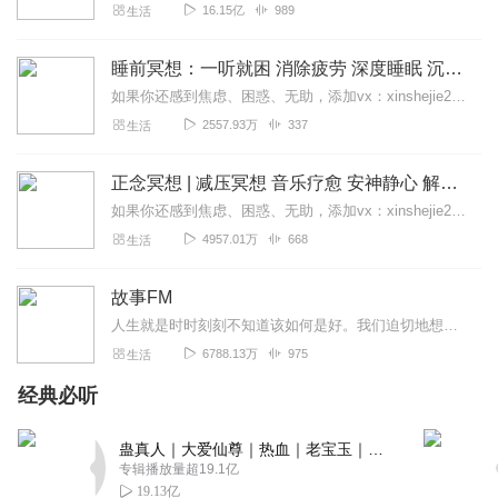
16.15亿
989
生活
睡前冥想：一听就困 消除疲劳 深度睡眠 沉浸体验
如果你还感到焦虑、困惑、无助，添加vx：xinshejie2018、vx公众号：宣萱心伴，与主播宣萱开启心灵交流之旅，共建温暖的精神家园！如果你喜欢我的内容，请...
2557.93万
337
生活
正念冥想 | 减压冥想 音乐疗愈 安神静心 解郁降噪
如果你还感到焦虑、困惑、无助，添加vx：xinshejie2018、vx公众号：宣萱心伴，与主播宣萱开启心灵交流之旅，共建温暖的精神家园！如果你喜欢我的内容，请...
4957.01万
668
生活
故事FM
人生就是时时刻刻不知道该如何是好。我们迫切地想知道怎么解决问题，也同样挣扎着寻求理解和安慰。这样的你，并不孤独。重获新生的抑郁症病人；用一辈子摆脱原生家庭阴影的...
6788.13万
975
生活
经典必听
蛊真人｜大爱仙尊｜热血｜老宝玉｜多人VIP免费有声剧
专辑播放量超19.1亿
19.13亿