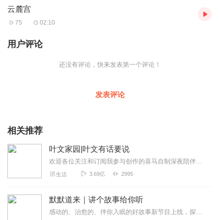
云麓宫
75
02:10
用户评论
还没有评论，快来发表第一个评论！
发表评论
相关推荐
叶文家园|叶文有话要说
欢迎各位关注和订阅我参与创作的喜马自制深夜陪伴谈话栏目《听你说·百态人声》【听你说·百态人声】每晚直播连线真实人间故事|叶文现场互动中|人间冷暖，抱团取暖每周...
3.69亿
2995
生活
默默道来｜讲个故事给你听
感动的、治愈的、伴你入眠的好故事新节目上线，探索现实世界的无尽魅力，追求对生活的真实记录《听见人间真相》（点击名称，直达专辑）网易人间故事集持续更新中，邀您关注...