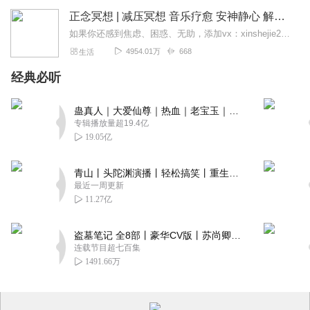
正念冥想 | 减压冥想 音乐疗愈 安神静心 解郁降噪
如果你还感到焦虑、困惑、无助，添加vx：xinshejie2018、vx公众号：宣萱心伴，与主播宣萱开启心灵交流之旅，共建温暖的精神家园！如果你喜欢我的内容，请...
4954.01万
668
生活
经典必听
蛊真人｜大爱仙尊｜热血｜老宝玉｜多人VIP免费有声剧
专辑播放量超19.4亿
19.05亿
青山丨头陀渊演播丨轻松搞笑丨重生穿越丨古代权谋丨VIP免费 | 多人有声剧
最近一周更新
11.27亿
盗墓笔记 全8部丨豪华CV版丨苏尚卿&边江 领衔 多人有声剧丨冠声文化丨南派三叔
连载节目超七百集
1491.66万