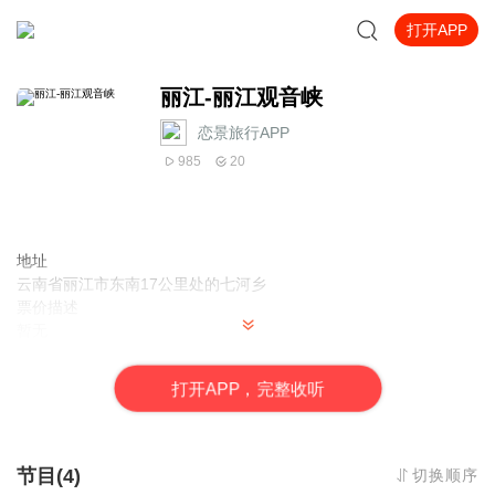
打开APP
丽江-丽江观音峡
恋景旅行APP
985
20
地址
云南省丽江市东南17公里处的七河乡
票价描述
暂无
开放时间
全天
打
开
A
P
P，完整收听
乘车信息
暂无
音频来源于链景旅行
节目(4)
切换顺序