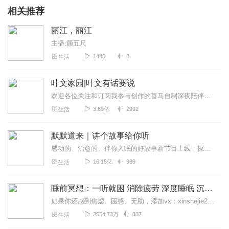
相关推荐
丽江，丽江
主播:颜五尺
1445
8
生活
叶文家园|叶文有话要说
欢迎各位关注和订阅我参与创作的喜马自制深夜陪伴谈话栏目《听你说·百态人声》【听你说·百态人声】每晚直播连线真实人间故事|叶文现场互动中|人间冷暖，抱团取暖每周...
3.69亿
2992
生活
默默道来｜讲个故事给你听
感动的、治愈的、伴你入眠的好故事新节目上线，探索现实世界的无尽魅力，追求对生活的真实记录《听见人间真相》（点击名称，直达专辑）网易人间故事集持续更新中，邀您关注...
16.15亿
989
生活
睡前冥想：一听就困 消除疲劳 深度睡眠 沉浸体验
如果你还感到焦虑、困惑、无助，添加vx：xinshejie2018、vx公众号：宣萱心伴，与主播宣萱开启心灵交流之旅，共建温暖的精神家园！如果你喜欢我的内容，请...
2554.73万
337
生活