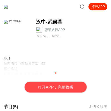
打开APP
汉中-武侯墓
恋景旅行APP
3.74万
226
地址
陕西省汉中市勉县定军山镇
票价描述
旺季70元/张 淡季50元/张
开放时间
旺季：8:00-18：00淡季：8:30-17:30
打
开
A
P
P，完整收听
乘车信息
暂无
音频来源于链景旅行
节目(5)
切换顺序