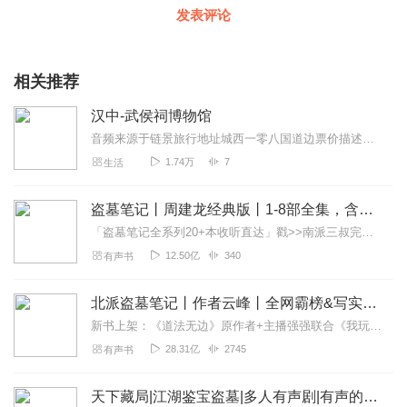
发表评论
相关推荐
汉中-武侯祠博物馆
音频来源于链景旅行地址城西一零八国道边票价描述暂无开放时间全天乘车信息暂无
1.74万
7
生活
盗墓笔记丨周建龙经典版丨1-8部全集，含《七星鲁王宫》、《秦岭神树》、《云顶天宫》、《蛇沼鬼城》、《谜海归巢》、《阴山古楼》、《邛笼石影》、《大结局上下》|南派三叔经典作|盗墓探险
「盗墓笔记全系列20+本收听直达」戳>>南派三叔完整版《盗墓笔记》，官方正版！《盗墓笔记》周建龙有声版。一部五十年前发现的千年古卷，超好听的盗墓小说！《盗墓...
12.50亿
340
有声书
北派盗墓笔记丨作者云峰丨全网霸榜&写实盗墓文| 灵异探险|我在地底挖宝贝又名北境摸金人北境校尉疯狂盗贼
新书上架：《道法无边》原作者+主播强强联合《我玩凶宅的那些年》上线啦！限时免费！速速点击！内容简介我是一个东北山村的穷小子，二十世纪初，为了出人头地，我加入了一...
28.31亿
2745
有声书
天下藏局|江湖鉴宝盗墓|多人有声剧|有声的紫襟团队出品