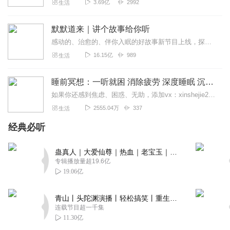
3.69亿
2992
生活
默默道来｜讲个故事给你听
感动的、治愈的、伴你入眠的好故事新节目上线，探索现实世界的无尽魅力，追求对生活的真实记录《听见人间真相》（点击名称，直达专辑）网易人间故事集持续更新中，邀您关注...
16.15亿
989
生活
睡前冥想：一听就困 消除疲劳 深度睡眠 沉浸体验
如果你还感到焦虑、困惑、无助，添加vx：xinshejie2018、vx公众号：宣萱心伴，与主播宣萱开启心灵交流之旅，共建温暖的精神家园！如果你喜欢我的内容，请...
2555.04万
337
生活
经典必听
蛊真人｜大爱仙尊｜热血｜老宝玉｜多人VIP免费有声剧
专辑播放量超19.6亿
19.06亿
青山丨头陀渊演播丨轻松搞笑丨重生穿越丨古代权谋丨VIP免费 | 多人有声剧
连载节目超一千集
11.30亿