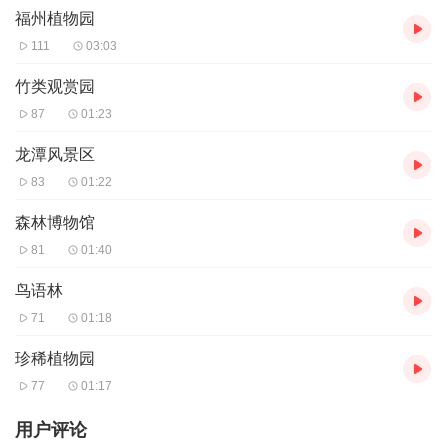
福州植物园
111
03:03
竹类观赏园
87
01:23
龙潭风景区
83
01:22
森林博物馆
81
01:40
鸟语林
71
01:18
珍稀植物园
77
01:17
用户评论