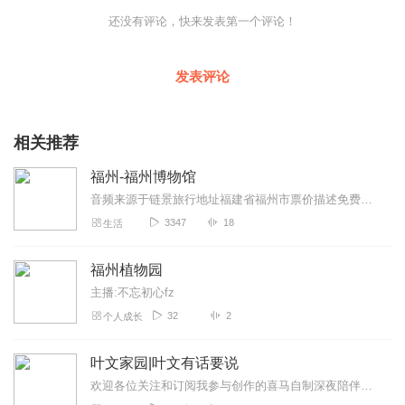
还没有评论，快来发表第一个评论！
发表评论
相关推荐
福州-福州博物馆
音频来源于链景旅行地址福建省福州市票价描述免费开放时间9:00-17:00乘车信息交通线路：74.16至青少年活动中心站，8.29.59.76....
3347
18
生活
福州植物园
主播:不忘初心fz
32
2
个人成长
叶文家园|叶文有话要说
欢迎各位关注和订阅我参与创作的喜马自制深夜陪伴谈话栏目《听你说·百态人声》【听你说·百态人声】每晚直播连线真实人间故事|叶文现场互动中|人间冷暖，抱团取暖每周...