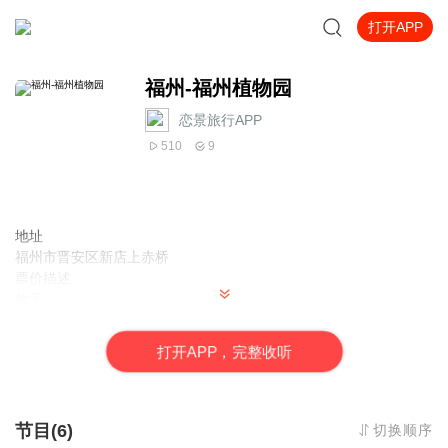
打开APP
福州-福州植物园
恋景旅行APP
510
9
地址
福州市晋安区新店上赤桥
票价描述
暂无
开放时间
8:00~18:00
打
开
A
P
P，完整收听
乘车信息
暂无
音频来源于链景旅行
节目(6)
切换顺序