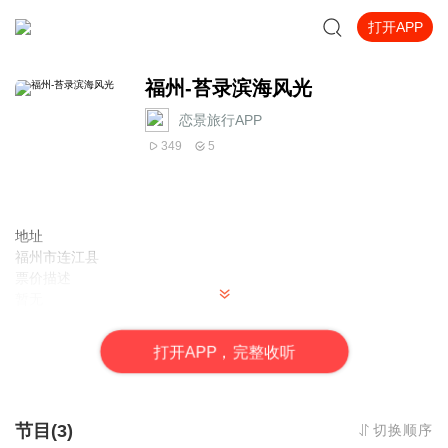
打开APP
福州-苔录滨海风光
恋景旅行APP
349
5
地址
福州市连江县
票价描述
暂无
开放时间
全天开放
打
开
A
P
P，完整收听
乘车信息
暂无
音频来源于链景旅行
节目(3)
切换顺序