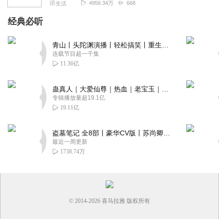
4956.34万
668
生活
经典必听
青山丨头陀渊演播丨轻松搞笑丨重生穿越丨古代权谋丨VIP免费 | 多人有声剧
连载节目超一千集
11.36亿
蛊真人｜大爱仙尊｜热血｜老宝玉｜多人VIP免费有声剧
专辑播放量超19.1亿
19.11亿
盗墓笔记 全8部丨豪华CV版丨苏尚卿&边江 领衔 多人有声剧丨冠声文化丨南派三叔
最近一周更新
1738.74万
© 2014-
2026
喜马拉雅 版权所有