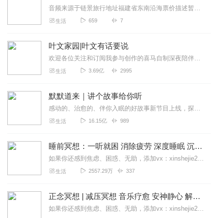
音频来源于链景旅行地址福建省东南沿海票价描述暂无开放时间全天乘车信息暂无
659
7
生活
叶文家园|叶文有话要说
欢迎各位关注和订阅我参与创作的喜马自制深夜陪伴谈话栏目《听你说·百态人声》【听你说·百态人声】每晚直播连线真实人间故事|叶文现场互动中|人间冷暖，抱团取暖每周...
3.69亿
2995
生活
默默道来｜讲个故事给你听
感动的、治愈的、伴你入眠的好故事新节目上线，探索现实世界的无尽魅力，追求对生活的真实记录《听见人间真相》（点击名称，直达专辑）网易人间故事集持续更新中，邀您关注...
16.15亿
989
生活
睡前冥想：一听就困 消除疲劳 深度睡眠 沉浸体验
如果你还感到焦虑、困惑、无助，添加vx：xinshejie2018、vx公众号：宣萱心伴，与主播宣萱开启心灵交流之旅，共建温暖的精神家园！如果你喜欢我的内容，请...
2557.29万
337
生活
正念冥想 | 减压冥想 音乐疗愈 安神静心 解郁降噪
如果你还感到焦虑、困惑、无助，添加vx：xinshejie2018、vx公众号：宣萱心伴，与主播宣萱开启心灵交流之旅，共建温暖的精神家园！如果你喜欢我的内容，请...