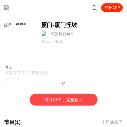
打开APP
厦门-厦门怪坡
恋景旅行APP
268
11
地址
福建省厦门市思明区怪坡
票价描述
暂无
开放时间
全天开放
打
开
A
P
P，完整收听
乘车信息
暂无
音频来源于链景旅行
节目(1)
切换顺序