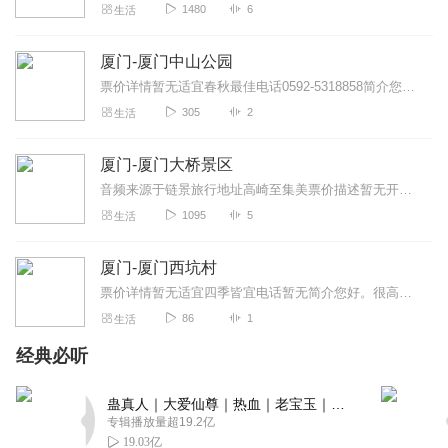
1480
6
生活
厦门-厦门中山公园
票价详情暂无适宜春秋最佳电话0592-5318858简介您好，欢迎来到厦门中山公园！厦门中山公园位于厦门市中心，始建于1927年，为纪念孙中山先生...
305
2
生活
厦门-厦门大桥景区
音频来源于链景旅行地址高崎至集美票价描述暂无开放时间全天乘车信息暂无
1095
5
生活
厦门-厦门西坑村
票价详情暂无适宜四季皆宜电话暂无简介您好。很高兴和您在厦门西坑村相遇。西坑村在厦门同安的西北最角上，与西藏在中国版图的位置极其相似，号称厦门的“西...
86
1
生活
经典必听
蛊真人｜大爱仙尊｜热血｜老宝玉｜多人VIP免费有声剧
专辑播放量超19.2亿
19.03亿