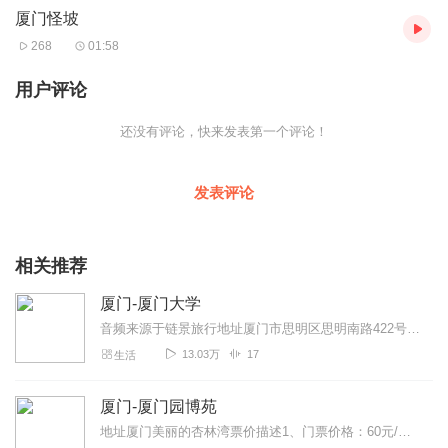
厦门怪坡
268
01:58
用户评论
还没有评论，快来发表第一个评论！
发表评论
相关推荐
厦门-厦门大学
音频来源于链景旅行地址厦门市思明区思明南路422号票价描述免费开放时间全天开放乘车信息暂无
13.03万
17
生活
厦门-厦门园博苑
地址厦门美丽的杏林湾票价描述1、门票价格：60元/人。2、本市市民年卡、机关与事业单位户外运动卡中的园博苑部分：60元/人，其中本市退休人员和学生年卡...