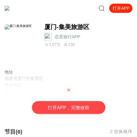
打开APP
厦门-集美旅游区
恋景旅行APP
1.07万
230
地址
福建省厦门市集美区
票价描述
暂无
开放时间
全天
打
开
A
P
P，完整收听
乘车信息
暂无
音频来源于链景旅行
节目(6)
切换顺序