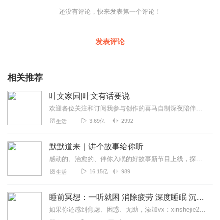
还没有评论，快来发表第一个评论！
发表评论
相关推荐
叶文家园|叶文有话要说
欢迎各位关注和订阅我参与创作的喜马自制深夜陪伴谈话栏目《听你说·百态人声》【听你说·百态人声】每晚直播连线真实人间故事|叶文现场互动中|人间冷暖，抱团取暖每周...
3.69亿
2992
生活
默默道来｜讲个故事给你听
感动的、治愈的、伴你入眠的好故事新节目上线，探索现实世界的无尽魅力，追求对生活的真实记录《听见人间真相》（点击名称，直达专辑）网易人间故事集持续更新中，邀您关注...
16.15亿
989
生活
睡前冥想：一听就困 消除疲劳 深度睡眠 沉浸体验
如果你还感到焦虑、困惑、无助，添加vx：xinshejie2018、vx公众号：宣萱心伴，与主播宣萱开启心灵交流之旅，共建温暖的精神家园！如果你喜欢我的内容，请...