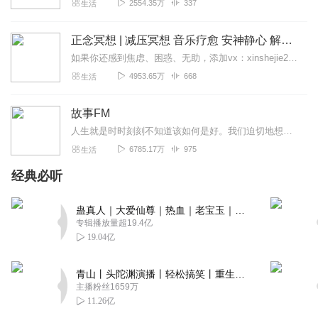
2554.35万
337
生活
正念冥想 | 减压冥想 音乐疗愈 安神静心 解郁降噪
如果你还感到焦虑、困惑、无助，添加vx：xinshejie2018、vx公众号：宣萱心伴，与主播宣萱开启心灵交流之旅，共建温暖的精神家园！如果你喜欢我的内容，请...
4953.65万
668
生活
故事FM
人生就是时时刻刻不知道该如何是好。我们迫切地想知道怎么解决问题，也同样挣扎着寻求理解和安慰。这样的你，并不孤独。重获新生的抑郁症病人；用一辈子摆脱原生家庭阴影的...
6785.17万
975
生活
经典必听
蛊真人｜大爱仙尊｜热血｜老宝玉｜多人VIP免费有声剧
专辑播放量超19.4亿
19.04亿
青山丨头陀渊演播丨轻松搞笑丨重生穿越丨古代权谋丨VIP免费 | 多人有声剧
主播粉丝1659万
11.26亿