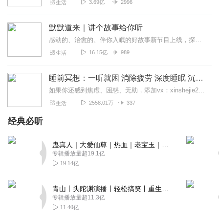
3.69亿
2996
生活
默默道来｜讲个故事给你听
感动的、治愈的、伴你入眠的好故事新节目上线，探索现实世界的无尽魅力，追求对生活的真实记录《听见人间真相》（点击名称，直达专辑）网易人间故事集持续更新中，邀您关注...
16.15亿
989
生活
睡前冥想：一听就困 消除疲劳 深度睡眠 沉浸体验
如果你还感到焦虑、困惑、无助，添加vx：xinshejie2018、vx公众号：宣萱心伴，与主播宣萱开启心灵交流之旅，共建温暖的精神家园！如果你喜欢我的内容，请...
2558.01万
337
生活
经典必听
蛊真人｜大爱仙尊｜热血｜老宝玉｜多人VIP免费有声剧
专辑播放量超19.1亿
19.14亿
青山丨头陀渊演播丨轻松搞笑丨重生穿越丨古代权谋丨VIP免费 | 多人有声剧
专辑播放量超11.3亿
11.40亿