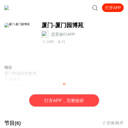
打开APP
厦门-厦门园博苑
恋景旅行APP
1480
31
地址
厦门美丽的杏林湾
票价描述
1、门票价格： 60元/人。 2、本市市民年卡、机关与事业单位户外
运动卡中的园博苑部分：60元/人，其中本市退休人员和学生年卡：
30元/人。 3、市、区教育部门组织在校学生集体进园参观（凭教育
打
开
A
P
P，完整收听
部门证明）：10元/人次。 园博苑门票还对特殊人群给予优惠： 免
费票 园博苑花灯会 (8张) 1、60岁以上老人（凭老年证或身份证）；
2、现役军人（凭本人军官证、文职干部退休证、士兵证、军官退休
证） 3、残疾人（凭残疾证）； 4、市级以上劳动模范（凭证件）；
节目(6)
切换顺序
5、身高1.4米以下儿童； 6、离休人员（凭离休证）； 7、有离退休