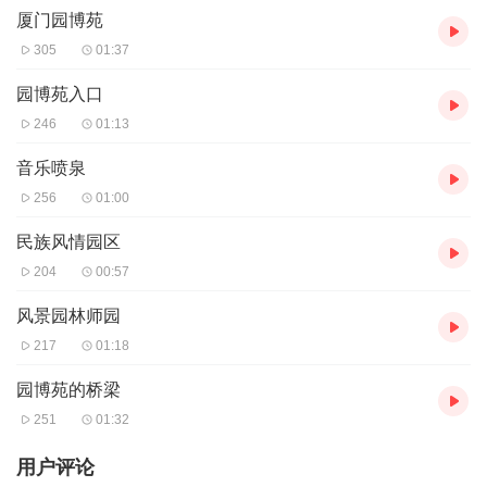
厦门园博苑
人员证并且年纪超过60岁；或持老干部优待证； 8、革命烈士家属
优待证； 9、随团导游持有国导证、随团经理人持有旅行社经理人资
305
01:37
格证； 10、记者持国家广电总局和国家新闻总署颁发的记者证执行
采访任务。 优惠票 教师票按全票八折优惠（凭教师工作证），退休
园博苑入口
人员五折优惠（凭退休证）。
246
01:13
开放时间
6:00-22:00
音乐喷泉
乘车信息
256
01:00
暂无
音频来源于链景旅行
民族风情园区
204
00:57
风景园林师园
217
01:18
园博苑的桥梁
251
01:32
用户评论