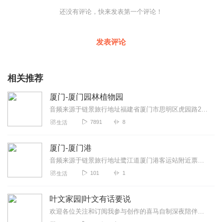
还没有评论，快来发表第一个评论！
发表评论
相关推荐
厦门-厦门园林植物园
音频来源于链景旅行地址福建省厦门市思明区虎园路25号票价描述成人40元，学生和60岁以上老人凭有效证件20元开放时间春夏（5月1日-10月7日）5:...
7891
8
生活
厦门-厦门港
音频来源于链景旅行地址鹭江道厦门港客运站附近票价描述暂无开放时间全天开放乘车信息暂无
101
1
生活
叶文家园|叶文有话要说
欢迎各位关注和订阅我参与创作的喜马自制深夜陪伴谈话栏目《听你说·百态人声》【听你说·百态人声】每晚直播连线真实人间故事|叶文现场互动中|人间冷暖，抱团取暖每周...